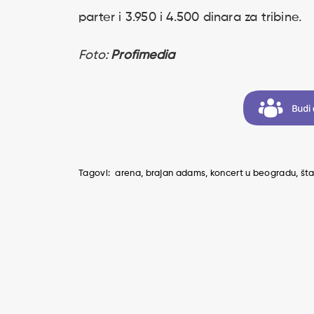
parter i 3.950 i 4.500 dinara za tribine.
Foto:
Profimedia
Tagovi:
arena
brajan adams
koncert u beogradu
št