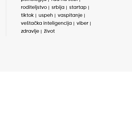
roditeljstvo
srbija
startap
tiktok
uspeh
vaspitanje
veštačka inteligencija
viber
zdravlje
život