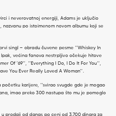
rci i neverovatnoj energiji, Adams je uključio
eju, nazvanu po istoimenom novom albumu koji se
i prvi singl – obradu čuvene pesme ’’Whiskey In
. Ipak, većina fanova nestrpljivo očekuje hitove
r Of ’69’’, ’’Everything I Do, I Do It For You’’,
’’Have You Ever Really Loved A Woman’’.
a početku karijere, ’’svirao svugde gde je mogao
u dana, imao preko 300 nastupa što mu je pomoglo
 u prodaji od danas po ceni od 3.700 dinara za