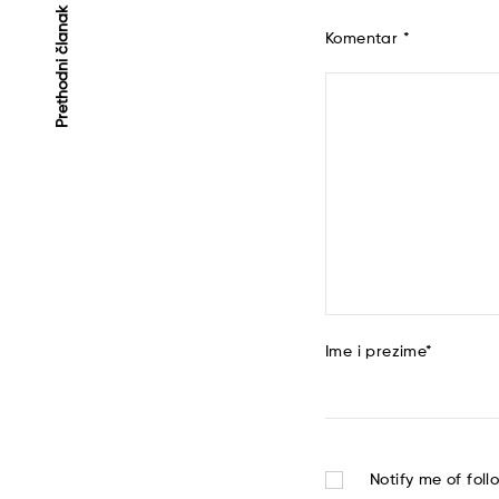
Kretanje
Prethodni članak
Komentar
*
članaka
Ime i prezime
*
Notify me of fol