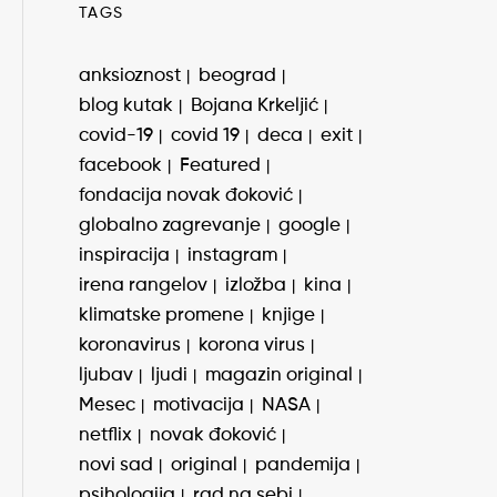
TAGS
anksioznost
beograd
blog kutak
Bojana Krkeljić
covid-19
covid 19
deca
exit
facebook
Featured
fondacija novak đoković
globalno zagrevanje
google
inspiracija
instagram
irena rangelov
izložba
kina
klimatske promene
knjige
koronavirus
korona virus
ljubav
ljudi
magazin original
Mesec
motivacija
NASA
netflix
novak đoković
novi sad
original
pandemija
psihologija
rad na sebi