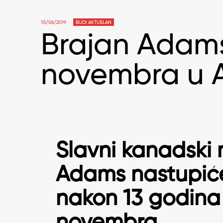
10/06/2019
BUDI AKTUELAN
Brajan Adams
novembra u A
Slavni kanadski
Adams
nastupiće
nakon 13 godina i
novembra.