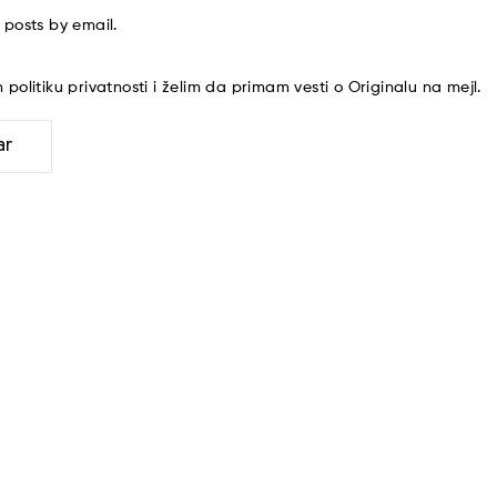
 posts by email.
am
politiku privatnosti
i želim da primam vesti o Originalu na mejl.