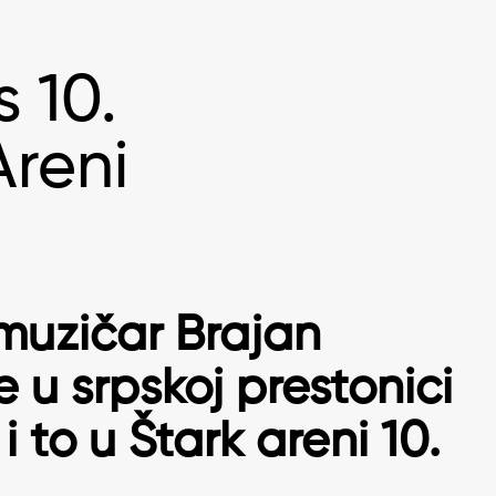
 10.
reni
 muzičar
Brajan
 u srpskoj prestonici
 to u Štark areni 10.