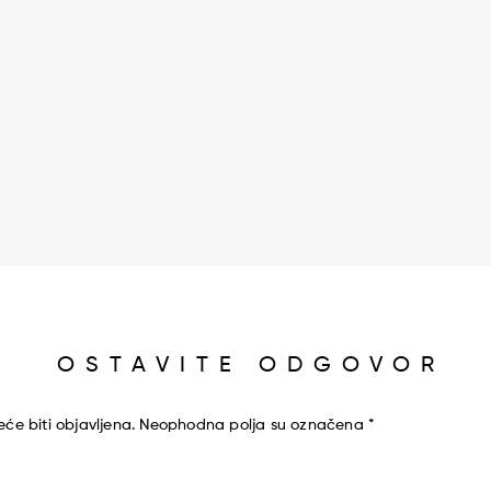
OSTAVITE ODGOVOR
će biti objavljena.
Neophodna polja su označena
*