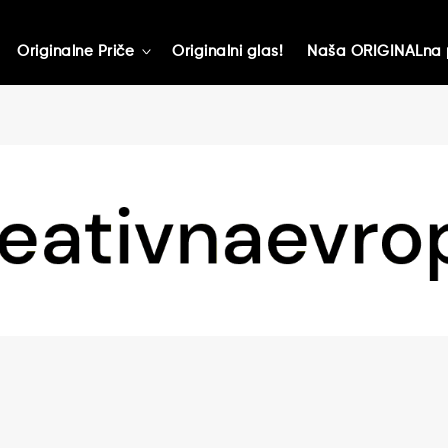
Originalne Priče
Originalni glas!
Naša ORIGINALna 
toggle
child
menu