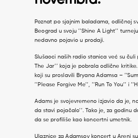
Poznat po sjajnim baladama, odličnoj svi
Beograd u svoju ’’Shine A Light’’ turn
nedavno pojavio u prodaji.
Slušaoci naših radio stanica već su čul
The Jar’’ koja je pobrala odlične kritike
koji su proslavili Bryana Adamsa – ’’Summe
’’Please Forgive Me’’, ’’Run To You’’ i 
Adams je svojevremeno izjavio da je, n
da stavi pojačalo’’. Tako je, za godin
da se profiliše kao koncertni umetnik.
Ulaznice za Adamsov koncert u Areni su