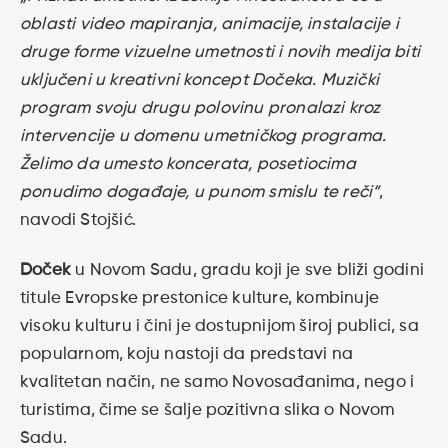
oblasti video mapiranja, animacije, instalacije i
druge forme vizuelne umetnosti i novih medija biti
uključeni u kreativni koncept Dočeka.
Muzički
program svoju drugu polovinu pronalazi kroz
intervencije u domenu umetničkog programa.
Želimo da umesto koncerata, posetiocima
ponudimo događaje, u punom smislu te reči“
,
navodi Stojšić.
Doček
u Novom Sadu, gradu koji je sve bliži godini
titule Evropske prestonice kulture, kombinuje
visoku kulturu i čini je dostupnijom široj publici, sa
popularnom, koju nastoji da predstavi na
kvalitetan način, ne samo Novosađanima, nego i
turistima, čime se šalje pozitivna slika o Novom
Sadu.