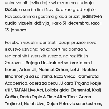
univerzalnih jezika koje svi razumemo, izdvaja
Doček
, a samim tim i Novi Sad kao grad koji će
Novosađanima i gostima grada pružiti
jedinstven
audio-vizuelni doživljaj
, kako
31. decembra
, tako i
13. januara
.
Poseban vizuelni identitet i dizajn pružiće novo
iskustvo uživanja na koncertima domaćih,
regionalnih i svetskih zvezda, najrazličitijih
žanrova –
Bajaga i instruktori sa kvartetom i
horom
,
Artan Lili
,
Mahmut Orhan
,
Let 3
,
Irkutska
filharmonija sa solistima
,
Božo Vrećo i Camerata
Academica, opera za decu „U cara Trojana kozije
uši“, TAPAN Live Act,
Lollobrigida
,
Elemental
,
Kralj
Čačka
,
Dado Topić & Time After Time
,
Goran
Trajkoski
,
Nolah Live
,
Dejan Petrović sa orkestrom,