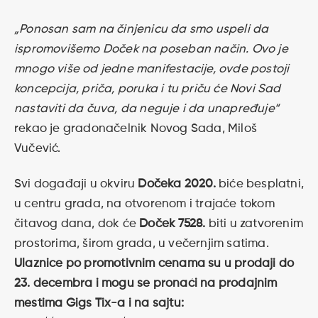
„Ponosan sam na činjenicu da smo uspeli da
ispromovišemo Doček na poseban način. Ovo je
mnogo više od jedne manifestacije, ovde postoji
koncepcija, priča, poruka i tu priču će Novi Sad
nastaviti da čuva, da neguje i da unapređuje“
rekao je gradonačelnik Novog Sada, Miloš
Vučević.
Svi događaji u okviru
Dočeka 2020.
biće besplatni,
u centru grada, na otvorenom i trajaće tokom
čitavog dana, dok će
Doček 7528.
biti u zatvorenim
prostorima, širom grada, u večernjim satima.
Ulaznice po promotivnim cenama su u prodaji do
23. decembra i mogu se pronaći na prodajnim
mestima Gigs Tix-a i na sajtu: