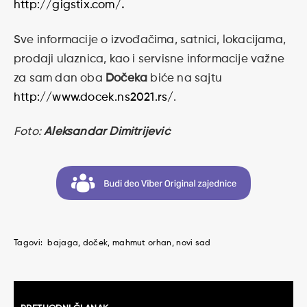
http://gigstix.com/
.
Sve informacije o izvođačima, satnici, lokacijama,
prodaji ulaznica, kao i servisne informacije važne
za sam dan oba
Dočeka
biće na sajtu
http://www.docek.ns2021.rs/
.
Foto:
Aleksandar Dimitrijević
Tagovi:
bajaga
doček
mahmut orhan
novi sad
Kretanje