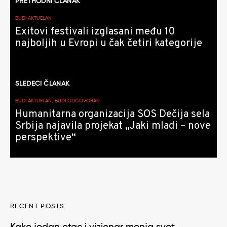
PRETHODNI ČLANAK
članaka
BUDI AKTUELAN
Exitovi festivali izglasani među 10
najboljih u Evropi u čak četiri kategorije
SLEDEĆI ČLANAK
BUDI AKTUELAN, BUDI ODGOVORAN
Humanitarna organizacija SOS Dečija sela
Srbija najavila projekat „Jaki mladi – nove
perspektive“
RECENT POSTS