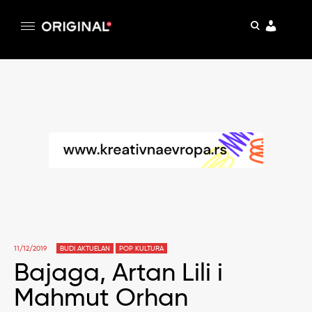
pretraga
Original
Original magazin
Skip
to
content
11/12/2019
BUDI AKTUELAN
POP KULTURA
Bajaga, Artan Lili i
Mahmut Orhan