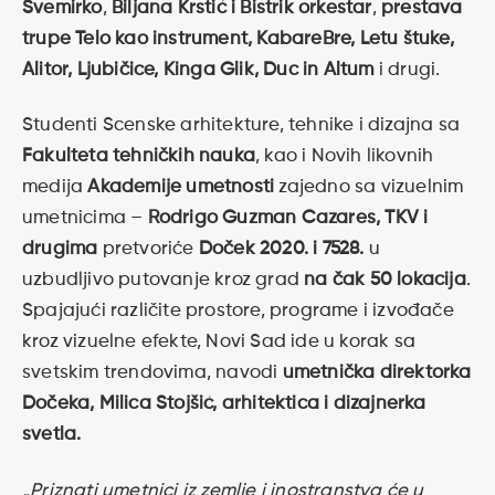
Svemirko
,
Biljana Krstić
i Bistrik orkestar
,
prestava
trupe Telo kao instrument,
KabareBre, Letu štuke,
Alitor, Ljubičice, Kinga Glik, Duc in Altum
i drugi.
Studenti Scenske arhitekture, tehnike i dizajna sa
Fakulteta tehničkih nauka
, kao i Novih likovnih
medija
Akademije umetnosti
zajedno sa vizuelnim
umetnicima –
Rodrigo Guzman Cazares, TKV i
drugima
pretvoriće
Doček 2020. i 7528.
u
uzbudljivo putovanje kroz grad
na čak 50 lokacija
.
Spajajući različite prostore, programe i izvođače
kroz vizuelne efekte, Novi Sad ide u korak sa
svetskim trendovima, navodi
umetnička direktorka
Dočeka, Milica Stojšić, arhitektica i dizajnerka
svetla.
„Priznati umetnici iz zemlje i inostranstva će u