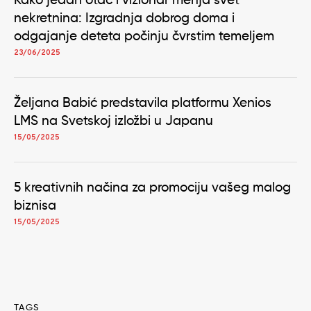
Kako jedan otac i vizionar menja svet
nekretnina: Izgradnja dobrog doma i
odgajanje deteta počinju čvrstim temeljem
23/06/2025
Željana Babić predstavila platformu Xenios
LMS na Svetskoj izložbi u Japanu
15/05/2025
5 kreativnih načina za promociju vašeg malog
biznisa
15/05/2025
TAGS