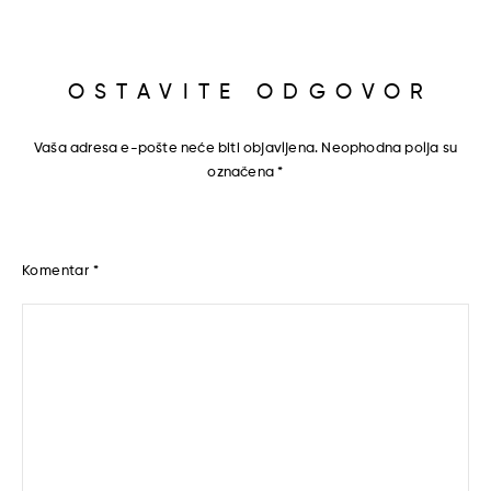
OSTAVITE ODGOVOR
Vaša adresa e-pošte neće biti objavljena.
Neophodna polja su
označena
*
Komentar
*