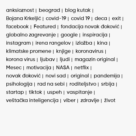
anksioznost
beograd
blog kutak
Bojana Krkeljić
covid-19
covid 19
deca
exit
facebook
Featured
fondacija novak đoković
globalno zagrevanje
google
inspiracija
instagram
irena rangelov
izložba
kina
klimatske promene
knjige
koronavirus
korona virus
ljubav
ljudi
magazin original
Mesec
motivacija
NASA
netflix
novak đoković
novi sad
original
pandemija
psihologija
rad na sebi
roditeljstvo
srbija
startap
tiktok
uspeh
vaspitanje
veštačka inteligencija
viber
zdravlje
život