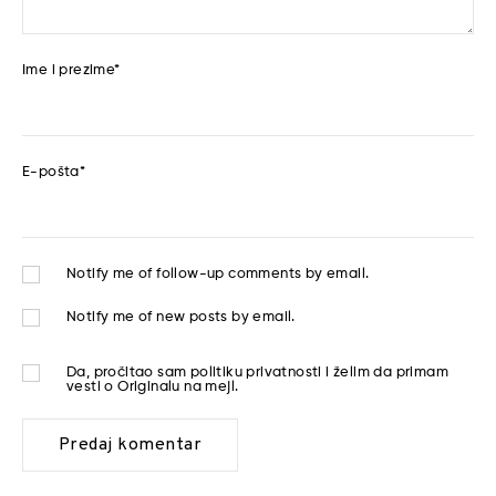
Ime i prezime
*
E-pošta
*
Notify me of follow-up comments by email.
Notify me of new posts by email.
Da, pročitao sam
politiku privatnosti
i želim da primam
vesti o Originalu na mejl.