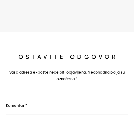
OSTAVITE ODGOVOR
Vaša adresa e-pošte neće biti objavljena.
Neophodna polja su
označena
*
Komentar
*