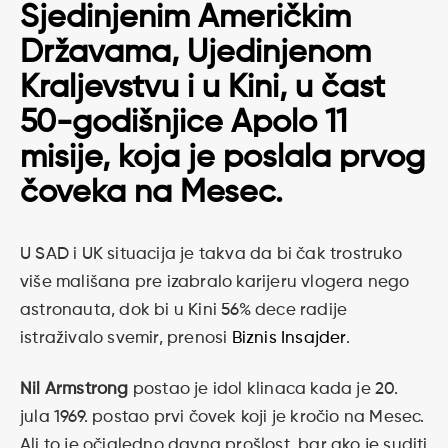
Sjedinjenim Američkim
Državama, Ujedinjenom
Kraljevstvu i u Kini, u čast
50-godišnjice Apolo 11
misije
, koja je poslala prvog
čoveka na Mesec.
U SAD i UK situacija je takva da bi čak trostruko
više mališana pre izabralo karijeru vlogera nego
astronauta, dok bi u Kini 56% dece radije
istraživalo svemir, prenosi
Biznis Insajder
.
Nil Armstrong
postao je idol klinaca kada je 20.
jula 1969. postao prvi čovek koji je kročio na Mesec.
Ali to je očigledno davna prošlost, bar ako je suditi