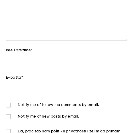
Ime i prezime
*
E-pošta
*
Notify me of follow-up comments by email.
Notify me of new posts by email.
Da, pročitao sam
politiku privatnosti
i želim da primam