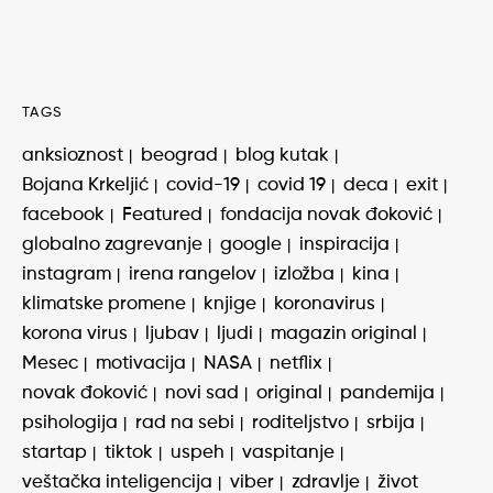
TAGS
anksioznost
beograd
blog kutak
Bojana Krkeljić
covid-19
covid 19
deca
exit
facebook
Featured
fondacija novak đoković
globalno zagrevanje
google
inspiracija
instagram
irena rangelov
izložba
kina
klimatske promene
knjige
koronavirus
korona virus
ljubav
ljudi
magazin original
Mesec
motivacija
NASA
netflix
novak đoković
novi sad
original
pandemija
psihologija
rad na sebi
roditeljstvo
srbija
startap
tiktok
uspeh
vaspitanje
veštačka inteligencija
viber
zdravlje
život