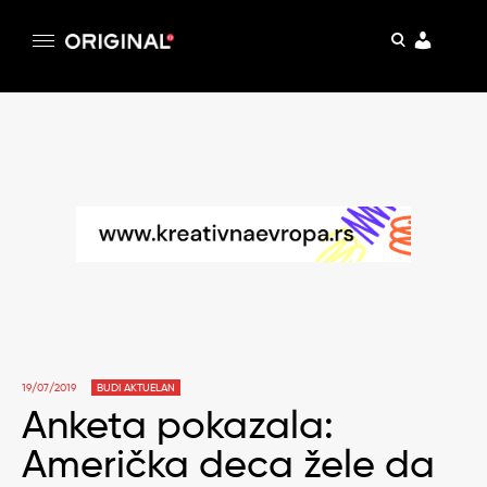
pretraga
Original
Original magazin
Skip
to
content
19/07/2019
BUDI AKTUELAN
Anketa pokazala:
Američka deca žele da