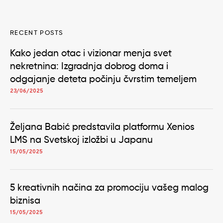
RECENT POSTS
Kako jedan otac i vizionar menja svet
nekretnina: Izgradnja dobrog doma i
odgajanje deteta počinju čvrstim temeljem
23/06/2025
Željana Babić predstavila platformu Xenios
LMS na Svetskoj izložbi u Japanu
15/05/2025
5 kreativnih načina za promociju vašeg malog
biznisa
15/05/2025