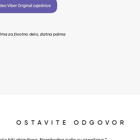
lma za životno delo
zlatna palma
OSTAVITE ODGOVOR
će biti objavljena.
Neophodna polja su označena
*