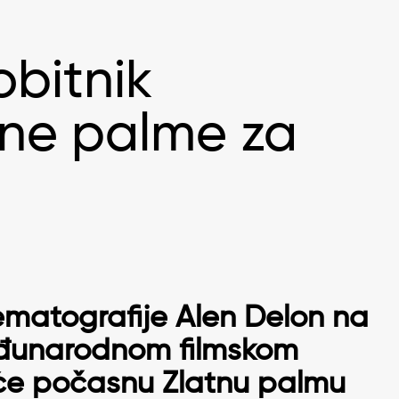
obitnik
ne palme za
ematografije Alen Delon na
đunarodnom filmskom
iće počasnu Zlatnu palmu