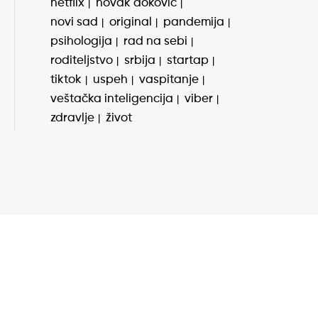
netflix
novak đoković
novi sad
original
pandemija
psihologija
rad na sebi
roditeljstvo
srbija
startap
tiktok
uspeh
vaspitanje
veštačka inteligencija
viber
zdravlje
život