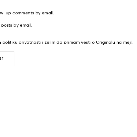
low-up comments by email.
 posts by email.
am
politiku privatnosti
i želim da primam vesti o Originalu na mejl.