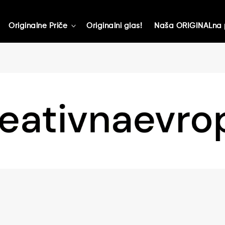
Originalne Priče
Originalni glas!
Naša ORIGINALna 
toggle
child
menu