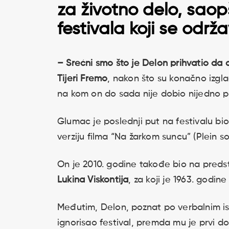
za životno delo, saopš
festivala koji se održ
– Srećni smo što je Delon prihvatio da 
Tijeri Fremo
, nakon što su konačno izgla
na kom on do sada nije dobio nijedno pr
Glumac je poslednji put na festivalu bio
verziju filma “Na žarkom suncu” (Plein so
On je 2010. godine takođe bio na predst
Lukina Viskontija
, za koji je 1963. godin
Međutim, Delon, poznat po verbalnim is
ignorisao festival, premda mu je prvi d