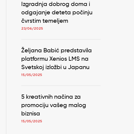
Izgradnja dobrog doma i
odgajanje deteta počinju
čvrstim temeljem
23/06/2025
Željana Babić predstavila
platformu Xenios LMS na
Svetskoj izložbi u Japanu
15/05/2025
5 kreativnih načina za
promociju vašeg malog
biznisa
15/05/2025