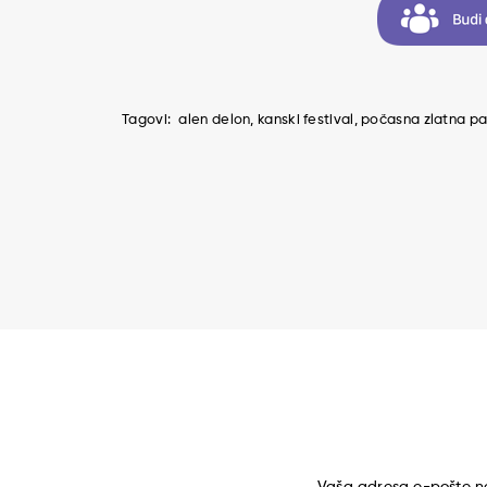
Tagovi:
alen delon
kanski festival
počasna zlatna pa
Vaša adresa e-pošte ne