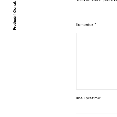
Kretanje
Prethodni članak
članaka
Komentar
*
Ime i prezime
*