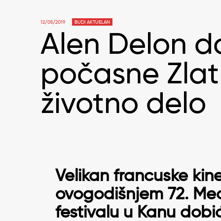
12/05/2019
BUDI AKTUELAN
Alen Delon d
počasne Zlat
životno delo
Velikan francuske kin
ovogodišnjem 72. Me
festivalu u Kanu dob