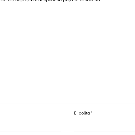
E-pošta
*