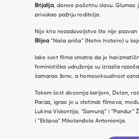
Brijalija
, doneo početnu slavu. Glumac je
privukao pažnju reditelja.
Nije krio nezadovoljstvo što nije pozvan 
Blijea
“Naša priča” (Notre histoire) u ko
Iako svet filma smatra da je harizmatič
feministička udruženja su izrazila razoč
šamarao žene, a homoseksualnost označi
Tokom šest decenija karijere, Delon, r
Pariza, igrao je u stotinak filmova, međ
Lukina Viskontija, “Samuraj” i “Pandur” 
i “Eklipsa” Mikelanđela Antonionija.