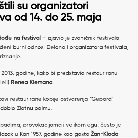
tili su organizatori
ava od 14. do 25. maja
dođe na festival
– izjavio je zvaničnik festivala
đeni burni odnosi Delona i organizatora festivala,
iznanje.
 2013. godine, kako bi predstavio restauriranu
leil)
Renea Klemana
.
avi restaurirane kopije ostvarenja “Gepard”
e dobio Zlatnu palmu.
padima, provokacijama i velikom egu, često je
olazak u Kan 1957. godine kao gosta
Žan-Kloda