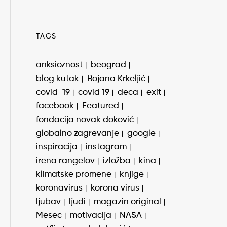
TAGS
anksioznost
beograd
blog kutak
Bojana Krkeljić
covid-19
covid 19
deca
exit
facebook
Featured
fondacija novak đoković
globalno zagrevanje
google
inspiracija
instagram
irena rangelov
izložba
kina
klimatske promene
knjige
koronavirus
korona virus
ljubav
ljudi
magazin original
Mesec
motivacija
NASA