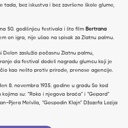
 tada, bez iskustva i bez završene škole glume,
na 50. godišnjicu festivala i što film
Bertrana
jem on igra, nije ušao na spisak za Zlatnu palmu.
ni Delon zaslužio počasnu Zlatnu palmu,
aranje da festival dodeli nagradu glumcu koji je
o kao nešto protiv prirode, prenose agencije.
ođen 8. novembra 1935. godine u gradu So kod
u kojima su: “Roko i njegova braća” i “Gepard”
Žan-Pjera Melvila, “Gospodin Klajn” Džozefa Lozija