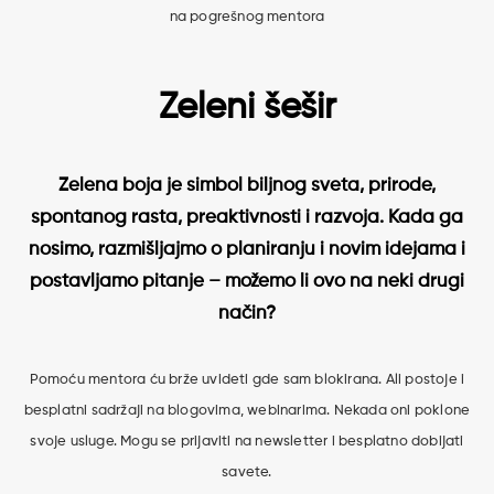
na pogrešnog mentora
Zeleni šešir
Zelena boja je simbol biljnog sveta, prirode,
spontanog rasta, preaktivnosti i razvoja. Kada ga
nosimo, razmišljajmo o planiranju i novim idejama i
postavljamo pitanje – možemo li ovo na neki drugi
način?
Pomoću mentora ću brže uvideti gde sam blokirana. Ali postoje i
besplatni sadržaji na blogovima, webinarima. Nekada oni poklone
svoje usluge. Mogu se prijaviti na newsletter i besplatno dobijati
savete.