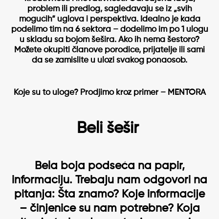
problem ili predlog, sagledavaju se iz „svih
mogućih“ uglova i perspektiva. Idealno je kada
podelimo tim na 6 sektora – dodelimo im po 1 ulogu
u skladu sa bojom šešira. Ako ih nema šestoro?
Možete okupiti članove porodice, prijatelje ili sami
da se zamislite u ulozi svakog ponaosob.
Koje su to uloge? Prodjimo kroz primer – MENTORA
Beli šešir
Bela boja podseća na papir,
informaciju. Trebaju nam odgovori na
pitanja: Šta znamo? Koje informacije
– činjenice su nam potrebne? Koja