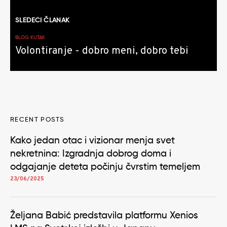
SLEDEĆI ČLANAK
BLOG KUTAK
Volontiranje - dobro meni, dobro tebi
RECENT POSTS
Kako jedan otac i vizionar menja svet
nekretnina: Izgradnja dobrog doma i
odgajanje deteta počinju čvrstim temeljem
23/06/2025
Željana Babić predstavila platformu Xenios