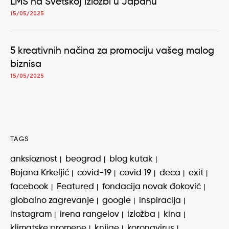
LMS na Svetskoj izložbi u Japanu
15/05/2025
5 kreativnih načina za promociju vašeg malog
biznisa
15/05/2025
TAGS
anksioznost
beograd
blog kutak
Bojana Krkeljić
covid-19
covid 19
deca
exit
facebook
Featured
fondacija novak đoković
globalno zagrevanje
google
inspiracija
instagram
irena rangelov
izložba
kina
klimatske promene
knjige
koronavirus