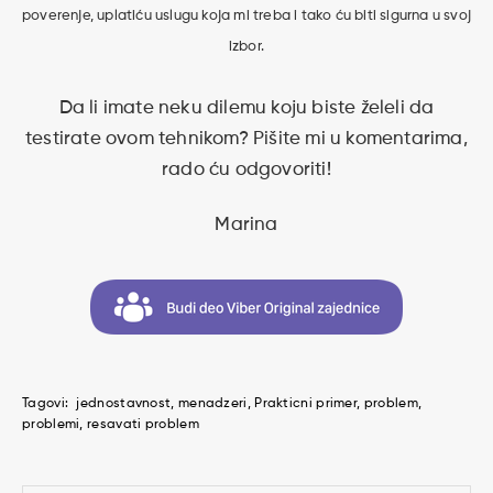
poverenje, uplatiću uslugu koja mi treba i tako ću biti sigurna u svoj
izbor.
Da li imate neku dilemu koju biste želeli da
testirate ovom tehnikom? Pišite mi u komentarima,
rado ću odgovoriti!
Marina
Tagovi:
jednostavnost
menadzeri
Prakticni primer
problem
problemi
resavati problem