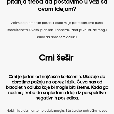
pitanja treba da postavimo u vezi sa
ovom idejom?
Želim da promenim posao. Posao mi je potreban. Ima puno
konsultanata. Svako je dobar u nečemu. Izbor je veliki. Ne mogu
sama da donesem odluku.
Crni šešir
Crni je jedan od najčešće korišćenih. Ukazuje da
obratimo pažnju na oprez i rizik. Čuva nas od
brzopletih odluka koje bi mogle biti štetne. Kada ga
nosimo, treba da sagledamo ideju iz perspektive
negativnih posledica.
Neki misle da mentori prodaju maglu. Šta ću ako potrošim novac