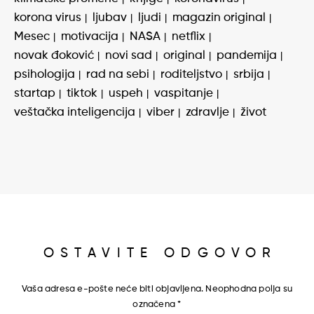
korona virus
ljubav
ljudi
magazin original
Mesec
motivacija
NASA
netflix
novak đoković
novi sad
original
pandemija
psihologija
rad na sebi
roditeljstvo
srbija
startap
tiktok
uspeh
vaspitanje
veštačka inteligencija
viber
zdravlje
život
OSTAVITE ODGOVOR
Vaša adresa e-pošte neće biti objavljena.
Neophodna polja su
označena
*