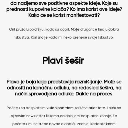
da nadjemo sve pozitivne aspekte ideje. Koje su
prednosti kupovine kolača? Ko ima korist ove ideje?
Kako će se korist manifestovati?
Oni pružaju podršku, kada su dobri. Moje drugarice imaju dobra
iskustva. Korisno je kada mi neko prenese svoje iskustvo.
Plavi šešir
Plava je boja koja predstavlja razmišljanje. Može se
odnositi na konačnu odluku, na redosled šešira, na
način sprovodjena odluke. Dakle na proces.
Počeću sa besplatnim
vision boardom za lične prioritete
. I biću na
njihovim newsletter listama da dobijem besplatno znanje. Za
početak mi ne treba novac a dobiću znanje. Kada steknem