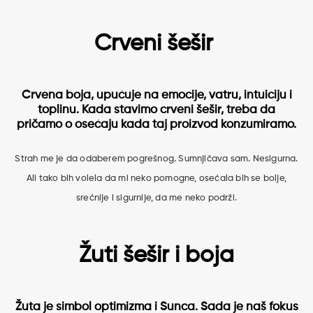
Crveni šešir
Crvena boja, upućuje na emocije, vatru, intuiciju i
toplinu. Kada stavimo crveni šešir, treba da
pričamo o osećaju kada taj proizvod konzumiramo.
Strah me je da odaberem pogrešnog. Sumnjičava sam. Nesigurna.
Ali tako bih volela da mi neko pomogne, osećala bih se bolje,
srećnije i sigurnije, da me neko podrži.
Žuti šešir i boja
Žuta je simbol optimizma i Sunca. Sada je naš fokus