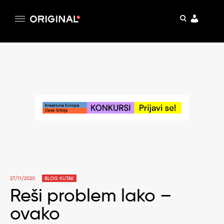
pretraga
Original
Original magazin
Skip
to
content
27/11/2020
BLOG KUTAK
Reši problem lako –
ovako