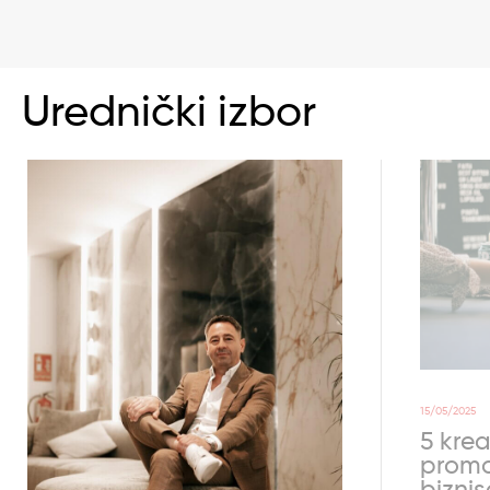
Urednički izbor
15/05/2025
5 krea
promo