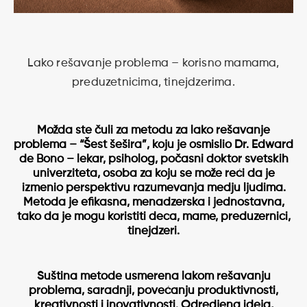
Lako rešavanje problema – korisno mamama,
preduzetnicima, tinejdzerima.
Možda ste čuli za metodu za lako rešavanje
problema – “Šest šešira”, koju je osmislio
Dr. Edward
de Bono
– lekar, psiholog, počasni doktor svetskih
univerziteta, osoba za koju se može reći da je
izmenio perspektivu razumevanja medju ljudima.
Metoda je efikasna, menadzerska i jednostavna,
tako da je mogu koristiti deca, mame, preduzernici,
tinejdzeri.
Suština metode usmerena lakom rešavanju
problema, saradnji, povećanju produktivnosti,
kreativnosti i inovativnosti. Odredjena ideja,