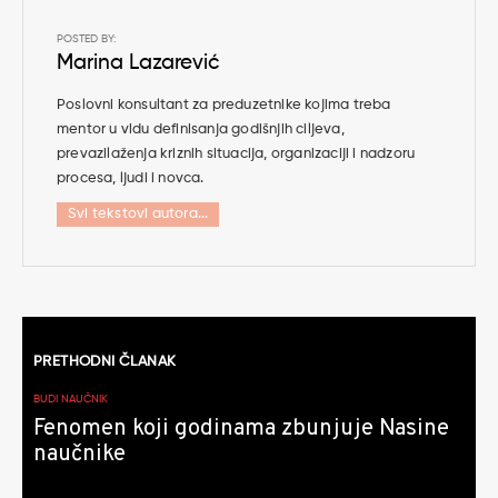
POSTED BY:
Marina Lazarević
Poslovni konsultant za preduzetnike kojima treba
mentor u vidu definisanja godišnjih ciljeva,
prevazilaženja kriznih situacija, organizaciji i nadzoru
procesa, ljudi i novca.
Svi tekstovi autora...
Kretanje
PRETHODNI ČLANAK
članaka
BUDI NAUČNIK
Fenomen koji godinama zbunjuje Nasine
naučnike