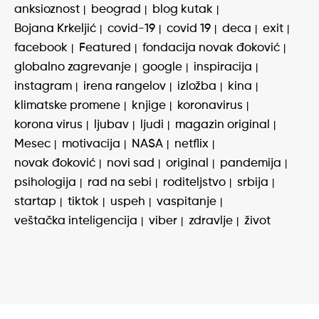
anksioznost
beograd
blog kutak
Bojana Krkeljić
covid-19
covid 19
deca
exit
facebook
Featured
fondacija novak đoković
globalno zagrevanje
google
inspiracija
instagram
irena rangelov
izložba
kina
klimatske promene
knjige
koronavirus
korona virus
ljubav
ljudi
magazin original
Mesec
motivacija
NASA
netflix
novak đoković
novi sad
original
pandemija
psihologija
rad na sebi
roditeljstvo
srbija
startap
tiktok
uspeh
vaspitanje
veštačka inteligencija
viber
zdravlje
život