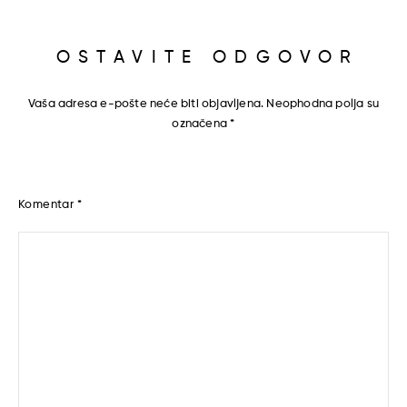
OSTAVITE ODGOVOR
Vaša adresa e-pošte neće biti objavljena.
Neophodna polja su
označena
*
Komentar
*