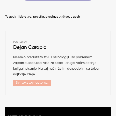
Tagovi:
liderstvo
pravila
preduzetništvo
uspeh
POSTED BY:
Dejan Carapic
Pišem o preduzetništvu i psihologiji. Da pokrenem
zajednicu da uradi više za sebe i druge. Volim čitanje
knjiga i pisanje. Na taj način želim da podelim sa tobom
najbolje ideje.
Svi tekstovi autora...
Kretanje