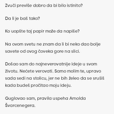
Zvuči previše dobro da bi bilo istinito?
Da li je baš tako?
Ko uopšte taj papir može da napiše?
Na ovom svetu ne znam da li bi neko dao bolje
savete od ovog čoveka gore na slici.
Došao sam do najneverovatnije ideje u svom
životu. Nećete verovati. Samo molim te, upravo
sada sedi na stolicu, jer ne bih želeo da se srušiš
kada budeš pročitao moju ideju.
Guglovao sam, pravila uspeha Arnolda
Švarcenegera.