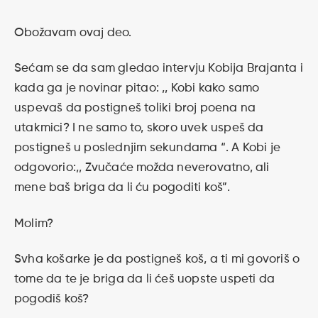
Obožavam ovaj deo.
Sećam se da sam gledao intervju Kobija Brajanta i
kada ga je novinar pitao: ,, Kobi kako samo
uspevaš da postigneš toliki broj poena na
utakmici? I ne samo to, skoro uvek uspeš da
postigneš u poslednjim sekundama “. A Kobi je
odgovorio:,, Zvučaće možda neverovatno, ali
mene baš briga da li ću pogoditi koš”.
Molim?
Svha košarke je da postigneš koš, a ti mi govoriš o
tome da te je briga da li ćeš uopste uspeti da
pogodiš koš?