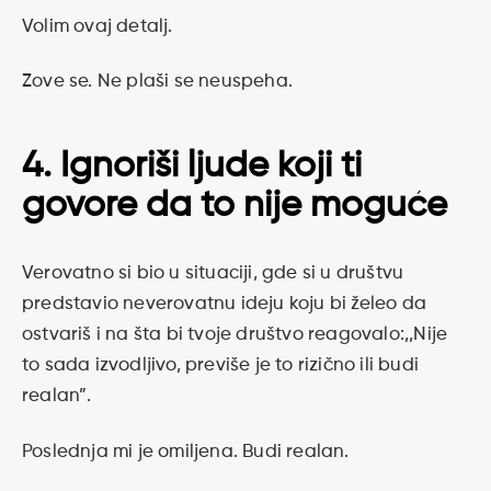
Volim ovaj detalj.
Zove se. Ne plaši se neuspeha.
4. Ignoriši ljude koji ti
govore da to nije moguće
Verovatno si bio u situaciji, gde si u društvu
predstavio neverovatnu ideju koju bi želeo da
ostvariš i na šta bi tvoje društvo reagovalo:,,Nije
to sada izvodljivo, previše je to rizično ili budi
realan”.
Poslednja mi je omiljena. Budi realan.