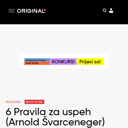
pretraga
Original
Original magazin
Skip
to
content
29/10/2020
BLOG KUTAK
6 Pravila za uspeh
(Arnold Švarceneger)