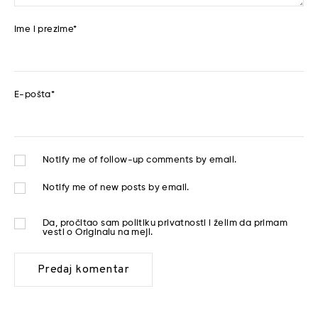
Ime i prezime
*
E-pošta
*
Notify me of follow-up comments by email.
Notify me of new posts by email.
Da, pročitao sam
politiku privatnosti
i želim da primam
vesti o Originalu na mejl.