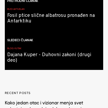
PRETHODNI ČLANAK
članaka
BUDI AKTUELAN
Fosil ptice slične albatrosu pronađen na
Antarktiku
SLEDEĆI ČLANAK
BLOG KUTAK
Dajana Kuper - Duhovni zakoni (drugi
deo)
RECENT POSTS
Kako jedan otac i vizionar menja svet