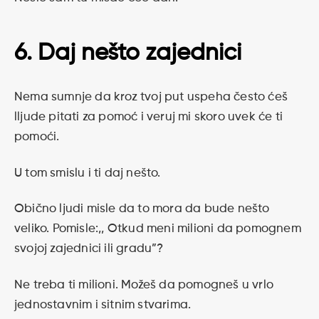
6. Daj nešto zajednici
Nema sumnje da kroz tvoj put uspeha često ćeš
lljude pitati za pomoć i veruj mi skoro uvek će ti
pomoći.
U tom smislu i ti daj nešto.
Obično ljudi misle da to mora da bude nešto
veliko. Pomisle:,, Otkud meni milioni da pomognem
svojoj zajednici ili gradu”?
Ne treba ti milioni. Možeš da pomogneš u vrlo
jednostavnim i sitnim stvarima.