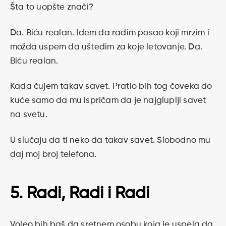
Šta to uopšte znači?
Da. Biću realan. Idem da radim posao koji mrzim i
možda uspem da uštedim za koje letovanje. Da.
Biću realan.
Kada čujem takav savet. Pratio bih tog čoveka do
kuće samo da mu ispričam da je najgluplji savet
na svetu.
U slučaju da ti neko da takav savet. Slobodno mu
daj moj broj telefona.
5. Radi, Radi i Radi
Voleo bih baš da sretnem osobu koja je uspela da