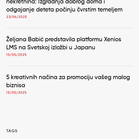
nekretnina: Izgradnja dobrog doma i
odgajanje deteta počinju čvrstim temeljem
23/06/2025
Željana Babić predstavila platformu Xenios
LMS na Svetskoj izložbi u Japanu
15/05/2025
5 kreativnih načina za promociju vašeg malog
biznisa
15/05/2025
TAGS