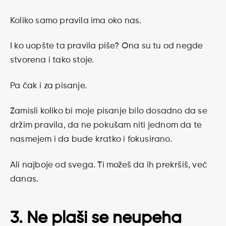
Koliko samo pravila ima oko nas.
I ko uopšte ta pravila piše? Ona su tu od negde
stvorena i tako stoje.
Pa čak i za pisanje.
Zamisli koliko bi moje pisanje bilo dosadno da se
držim pravila, da ne pokušam niti jednom da te
nasmejem i da bude kratko i fokusirano.
Ali najboje od svega. Ti možeš da ih prekršiš, već
danas.
3. Ne plaši se neupeha