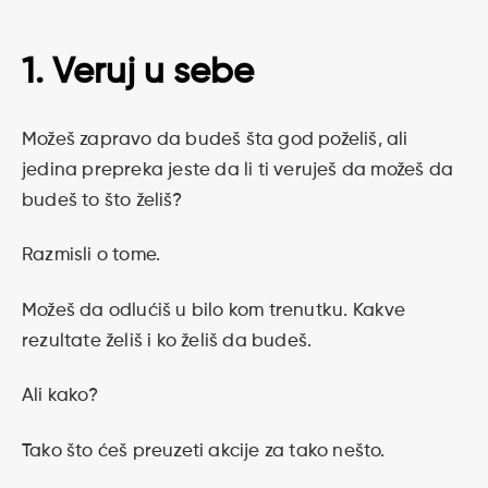
1. Veruj u sebe
Možeš zapravo da budeš šta god poželiš, ali
jedina prepreka jeste da li ti veruješ da možeš da
budeš to što želiš?
Razmisli o tome.
Možeš da odlućiš u bilo kom trenutku. Kakve
rezultate želiš i ko želiš da budeš.
Ali kako?
Tako što ćeš preuzeti akcije za tako nešto.