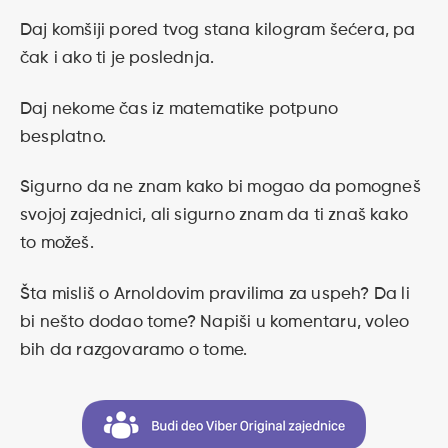
Daj komšiji pored tvog stana kilogram šećera, pa
čak i ako ti je poslednja.
Daj nekome čas iz matematike potpuno
besplatno.
Sigurno da ne znam kako bi mogao da pomogneš
svojoj zajednici, ali sigurno znam da ti znaš kako
to možeš.
Šta misliš o Arnoldovim pravilima za uspeh? Da li
bi nešto dodao tome? Napiši u komentaru, voleo
bih da razgovaramo o tome.