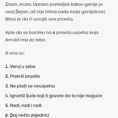
Znam, znam. Upravo pomisljaš kakav genije je
ovaj Dejan, ali nije bitna sada moja genijalnost.
Bitno je da ti usvojiš ova pravila.
Ajde da se bacimo na 6 pravila uspeha koja
Arnold ima za tebe.
A ona su:
Veruj u sebe
Prekrši pravila
Ne plaši se neuspeha
Ignoriši ljude koji ti govore da to nije moguće
Radi, radi i radi
Daj nešto zajednici