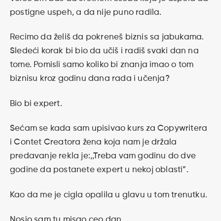
postigne uspeh, a da nije puno radila.
Recimo da želiš da pokreneš biznis sa jabukama.
Sledeći korak bi bio da učiš i radiš svaki dan na
tome. Pomisli samo koliko bi znanja imao o tom
biznisu kroz godinu dana rada i učenja?
Bio bi expert.
Sećam se kada sam upisivao kurs za Copywritera
i Contet Creatora žena koja nam je držala
predavanje rekla je:,,Treba vam godinu do dve
godine da postanete expert u nekoj oblasti”.
Kao da me je cigla opalila u glavu u tom trenutku.
Nosio sam tu misao ceo dan.