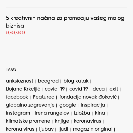
5 kreativnih načina za promociju vašeg malog
biznisa
15/05/2025
TAGS
anksioznost
beograd
blog kutak
Bojana Krkeljić
covid-19
covid 19
deca
exit
facebook
Featured
fondacija novak đoković
globalno zagrevanje
google
inspiracija
instagram
irena rangelov
izložba
kina
klimatske promene
knjige
koronavirus
korona virus
ljubav
ljudi
magazin original