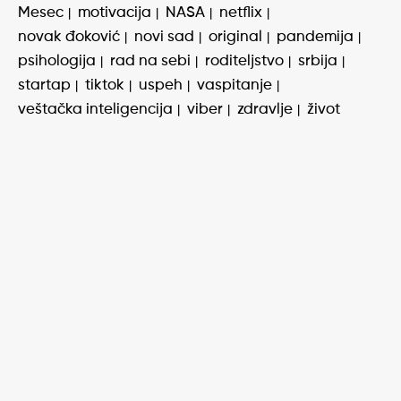
Mesec
motivacija
NASA
netflix
novak đoković
novi sad
original
pandemija
psihologija
rad na sebi
roditeljstvo
srbija
startap
tiktok
uspeh
vaspitanje
veštačka inteligencija
viber
zdravlje
život