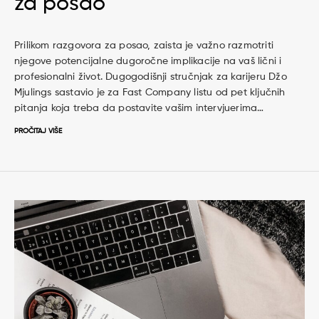
za posao
Prilikom razgovora za posao, zaista je važno razmotriti
njegove potencijalne dugoročne implikacije na vaš lični i
profesionalni život. Dugogodišnji stručnjak za karijeru Džo
Mjulings sastavio je za Fast Company listu od pet ključnih
pitanja koja treba da postavite vašim intervjuerima…
PROČITAJ VIŠE