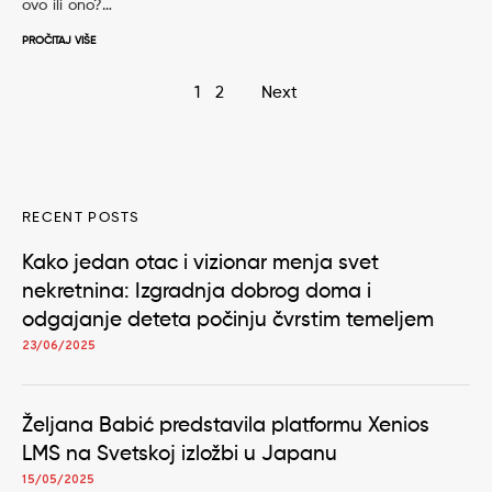
ovo ili ono?…
PROČITAJ VIŠE
Page
1
2
Next
navigation
RECENT POSTS
Kako jedan otac i vizionar menja svet
nekretnina: Izgradnja dobrog doma i
odgajanje deteta počinju čvrstim temeljem
23/06/2025
Željana Babić predstavila platformu Xenios
LMS na Svetskoj izložbi u Japanu
15/05/2025