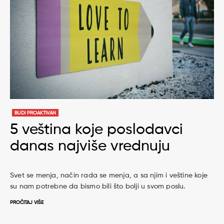
BUDI PROAKTIVAN
5 veština koje poslodavci
danas najviše vrednuju
Svet se menja, način rada se menja, a sa njim i veštine koje
su nam potrebne da bismo bili što bolji u svom poslu.
PROČITAJ VIŠE