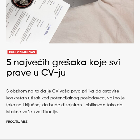
BUDI PROAKTIVAN
5 najvećih grešaka koje svi
prave u CV-ju
S obzirom na to da je CV vaša prva prilika da ostavite
konkretan utisak kod potencijalnog poslodavca, važno je
(ako ne i ključno) da bude dizajniran i oblikovan tako da
istakne vaše kvalifikacije.
PROČITAJ VIŠE