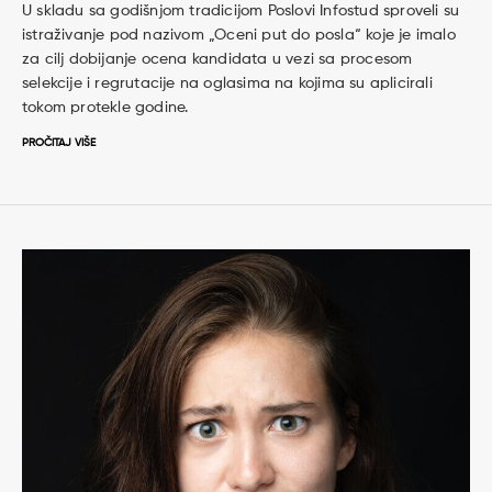
U skladu sa godišnjom tradicijom Poslovi Infostud sproveli su
istraživanje pod nazivom „Oceni put do posla“ koje je imalo
za cilj dobijanje ocena kandidata u vezi sa procesom
selekcije i regrutacije na oglasima na kojima su aplicirali
tokom protekle godine.
PROČITAJ VIŠE