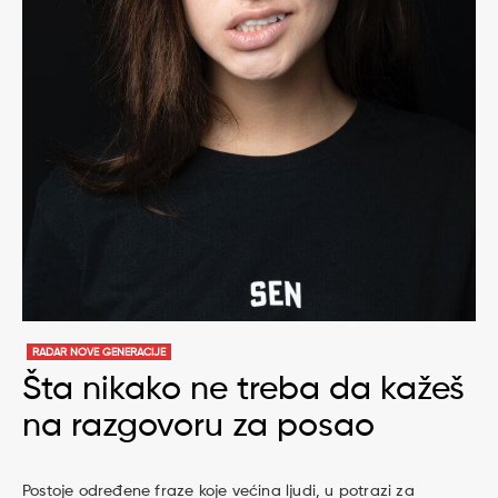
RADAR NOVE GENERACIJE
Šta nikako ne treba da kažeš
na razgovoru za posao
Postoje određene fraze koje većina ljudi, u potrazi za