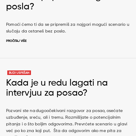
posla?
Pomoći ćemo ti da se pripremiš za najgori mogući scenario u
slučaju da ostaneš bez posla.
PROČITAJ VIŠE
BUDI USPEŠAN
Kada je u redu lagati na
intervjuu za posao?
Pozvani ste na dugoočekivani razgovor za posao, osećate
uzbuđenje, sreću, ali i tremu. Razmišljate o potencijalnim
pitanja i o što boljim odgovorima. Prevrćete scenario u glavi
već po ko zna koji put. Šta da odgovorim ako me pita za