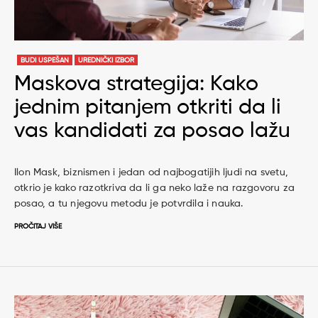
BUDI USPEŠAN
UREDNIČKI IZBOR
Maskova strategija: Kako
jednim pitanjem otkriti da li
vas kandidati za posao lažu
Ilon Mask, biznismen i jedan od najbogatijih ljudi na svetu,
otkrio je kako razotkriva da li ga neko laže na razgovoru za
posao, a tu njegovu metodu je potvrdila i nauka.
PROČITAJ VIŠE