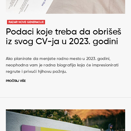
RADAR NOVE GENERACIJE
Podaci koje treba da obrišeš
iz svog CV-ja u 2023. godini
Ako planirate da menjate radno mesto u 2023. godini,
neophodna vam je radna biografija koja će impresionirati
regrute i privući hjihovu pažnju.
PROČITAJ VIŠE