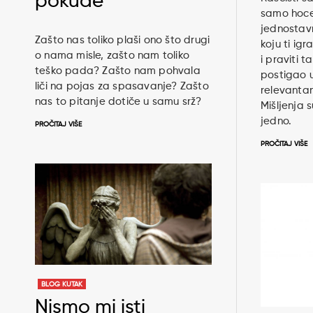
pokude
samo hoce
jednostavn
Zašto nas toliko plaši ono što drugi
koju ti igr
o nama misle, zašto nam toliko
i praviti t
teško pada? Zašto nam pohvala
postigao u
liči na pojas za spasavanje? Zašto
relevantan
nas to pitanje dotiče u samu srž?
Mišljenja 
jedno.
PROČITAJ VIŠE
PROČITAJ VIŠE
BLOG KUTAK
Nismo mi isti