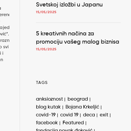
Svetskoj izložbi u Japanu
a
15/05/2025
erenciji
e
zajedno
5 kreativnih načina za
vić“.
 raznih
promociju vašeg malog biznisa
 svi tu
15/05/2025
 i
an
TAGS
anksioznost
beograd
blog kutak
Bojana Krkeljić
covid-19
covid 19
deca
exit
facebook
Featured
fondacija novak đoković