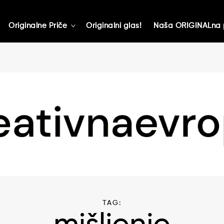
Originalne Priče
Originalni glas!
Naša ORIGINALna 
toggle
child
menu
TAG: