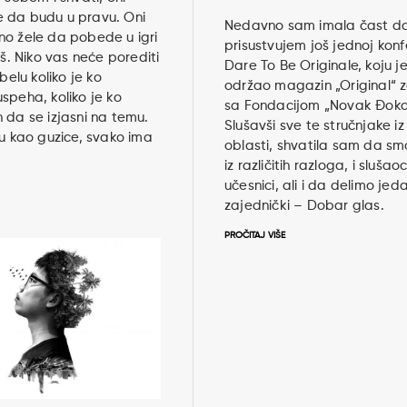
 da budu u pravu. Oni
Nedavno sam imala čast d
o žele da pobede u igri
prisustvujem još jednoj konf
aš. Niko vas neće porediti
Dare To Be Originale, koju j
abelu koliko je ko
održao magazin „Original“ 
speha, koliko je ko
sa Fondacijom „Novak Đoko
 da se izjasni na temu.
Slušavši sve te stručnjake iz
su kao guzice, svako ima
oblasti, shvatila sam da smo
iz različitih razloga, i slušaoci
učesnici, ali i da delimo jed
zajednički – Dobar glas.
PROČITAJ VIŠE