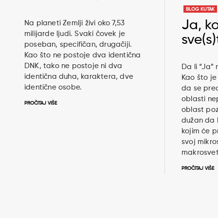
BLOG KUTAK
Ja, k
Na planeti Zemlji živi oko 7,53
milijarde ljudi. Svaki čovek je
sve(s)
poseban, specifičan, drugačiji.
Kao što ne postoje dva identična
DNK, tako ne postoje ni dva
Da li “Ja”
identična duha, karaktera, dve
Kao što je 
identične osobe.
da se pred
oblasti n
PROČITAJ VIŠE
oblast poz
dužan da 
kojim će p
svoj mikro
makrosvet
PROČITAJ VIŠE