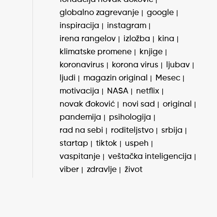
globalno zagrevanje
google
inspiracija
instagram
irena rangelov
izložba
kina
klimatske promene
knjige
koronavirus
korona virus
ljubav
ljudi
magazin original
Mesec
motivacija
NASA
netflix
novak đoković
novi sad
original
pandemija
psihologija
rad na sebi
roditeljstvo
srbija
startap
tiktok
uspeh
vaspitanje
veštačka inteligencija
viber
zdravlje
život