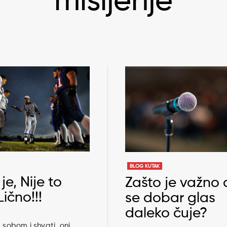
mišljenje
BLOG KUTAK
 je, Nije to
Zašto je važno
Lično!!!
se dobar glas
daleko čuje?
a sobom i shvati, oni