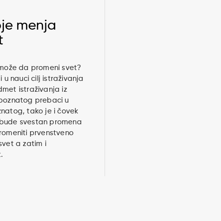
oje menja
t
 može da promeni svet?
i u nauci cilj istraživanja
met istraživanja iz
epoznatog prebaci u
natog, tako je i čovek
bude svestan promena
romeniti prvenstveno
svet a zatim i
.