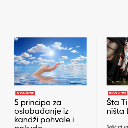
BLOG KUTAK
BLOG KUTAK
Šta Ti
5 principa za
ništa 
oslobađanje iz
kandži pohvale i
Raščisti s