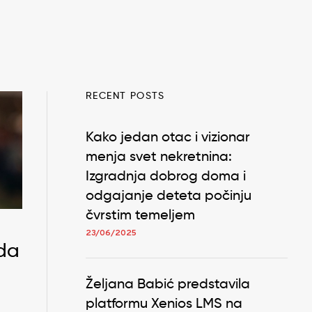
RECENT POSTS
Kako jedan otac i vizionar
menja svet nekretnina:
Izgradnja dobrog doma i
odgajanje deteta počinju
čvrstim temeljem
23/06/2025
 da
Željana Babić predstavila
platformu Xenios LMS na