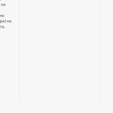
u sa
lno
ipe) na
ća,