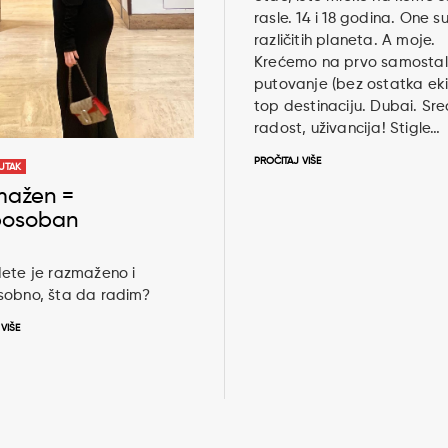
rasle. 14 i 18 godina. One s
različitih planeta. A moje.
Krećemo na prvo samosta
putovanje (bez ostatka ek
top destinaciju. Dubai. Sre
radost, uživancija! Stigle…
PROČITAJ VIŠE
UTAK
mažen =
posoban
ete je razmaženo i
sobno, šta da radim?
VIŠE