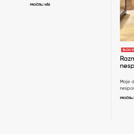
PROČITAJ VIŠE
BLOG K
Raz
nes
Moje d
nespo
PROČITAJ 