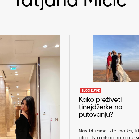
Tatjana Micic
BLOG KUTAK
Kako preživeti
tinejdžerke na
putovanju?
Nas tri same Ista majka, ist
otac, isto mleko na kome s