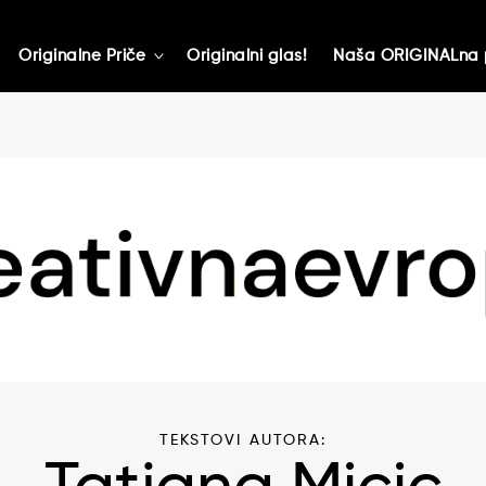
Originalne Priče
Originalni glas!
Naša ORIGINALna 
toggle
child
menu
TEKSTOVI AUTORA: