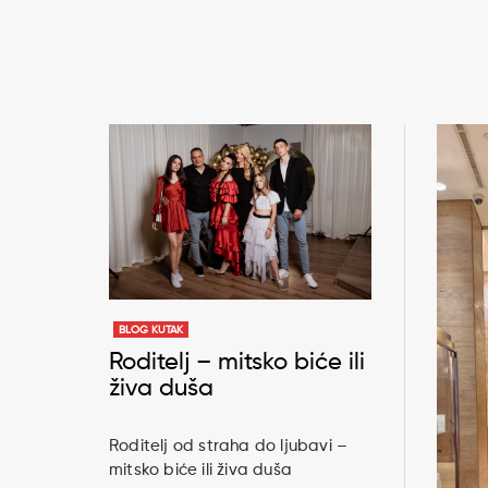
BLOG KUTAK
Roditelj – mitsko biće ili
živa duša
Roditelj od straha do ljubavi –
mitsko biće ili živa duša