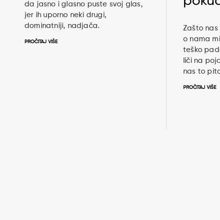
poku
da jasno i glasno puste svoj glas,
jer ih uporno neki drugi,
dominatniji, nadjača.
Zašto nas 
o nama mis
PROČITAJ VIŠE
teško pad
liči na po
nas to pit
PROČITAJ VIŠE