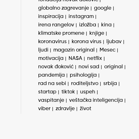
globalno zagrevanje
google
inspiracija
instagram
irena rangelov
izložba
kina
klimatske promene
knjige
koronavirus
korona virus
ljubav
ljudi
magazin original
Mesec
motivacija
NASA
netflix
novak đoković
novi sad
original
pandemija
psihologija
rad na sebi
roditeljstvo
srbija
startap
tiktok
uspeh
vaspitanje
veštačka inteligencija
viber
zdravlje
život