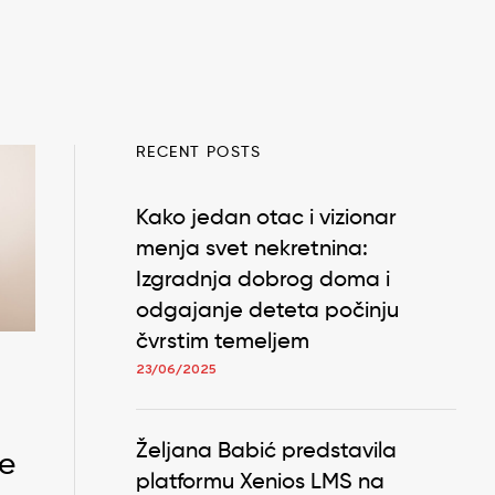
RECENT POSTS
Kako jedan otac i vizionar
menja svet nekretnina:
Izgradnja dobrog doma i
odgajanje deteta počinju
čvrstim temeljem
23/06/2025
Željana Babić predstavila
je
platformu Xenios LMS na