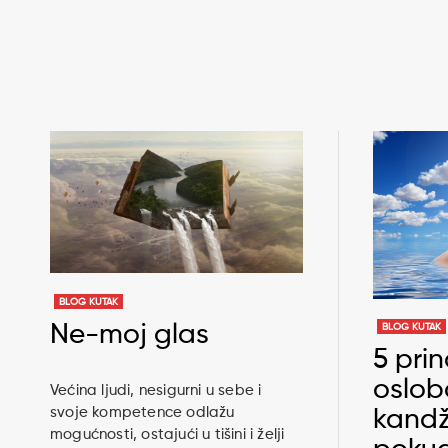
BLOG KUTAK
Ne-moj glas
BLOG KUTAK
5 pri
oslob
Većina ljudi, nesigurni u sebe i
svoje kompetence odlažu
kandž
mogućnosti, ostajući u tišini i želji