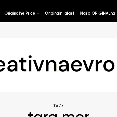
Originalne Priče
Originalni glas!
Naša ORIGINALna 
toggle
child
menu
TAG: