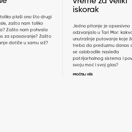
de
vreme za veliki
iskorak
toliko plaši ono što drugi
le, zašto nam toliko
Jedno pitanje je opsesivno
a? Zašto nam pohvala
odzvanjalo u Tari Mor: kakvo
jas za spasavanje? Zašto
unutrašnje putovanje koje 
anje dotiče u samu srž?
treba da preduzmu danas 
se oslobodile nasleđa
patrijarhalnog sistema i pov
svoju moć i svoj glas?
PROČITAJ VIŠE