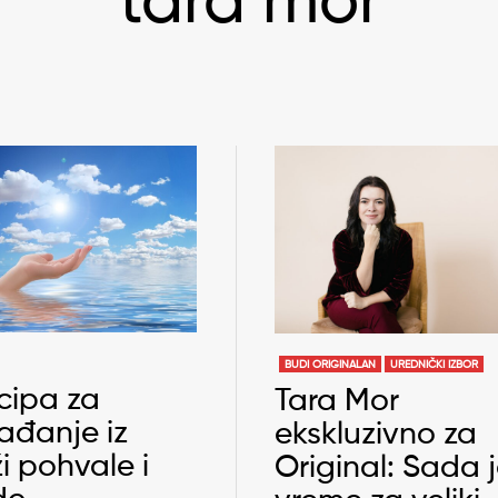
tara mor
BUDI ORIGINALAN
UREDNIČKI IZBOR
ncipa za
Tara Mor
ađanje iz
ekskluzivno za
i pohvale i
Original: Sada 