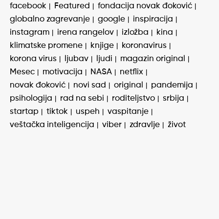
facebook
Featured
fondacija novak đoković
globalno zagrevanje
google
inspiracija
instagram
irena rangelov
izložba
kina
klimatske promene
knjige
koronavirus
korona virus
ljubav
ljudi
magazin original
Mesec
motivacija
NASA
netflix
novak đoković
novi sad
original
pandemija
psihologija
rad na sebi
roditeljstvo
srbija
startap
tiktok
uspeh
vaspitanje
veštačka inteligencija
viber
zdravlje
život