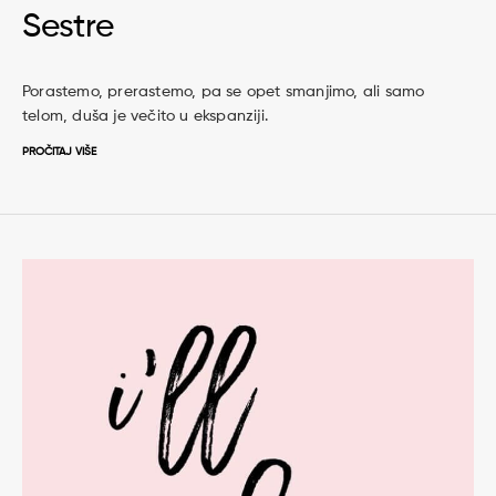
Sestre
Porastemo, prerastemo, pa se opet smanjimo, ali samo
telom, duša je večito u ekspanziji.
PROČITAJ VIŠE