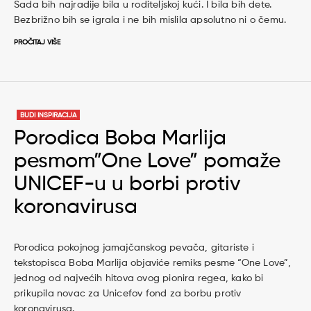
Sada bih najradije bila u roditeljskoj kući. I bila bih dete.
Bezbrižno bih se igrala i ne bih mislila apsolutno ni o čemu.
PROČITAJ VIŠE
BUDI INSPIRACIJA
Porodica Boba Marlija
pesmom”One Love” pomaže
UNICEF-u u borbi protiv
koronavirusa
Porodica pokojnog jamajčanskog pevača, gitariste i
tekstopisca Boba Marlija objaviće remiks pesme “One Love”,
jednog od najvećih hitova ovog pionira regea, kako bi
prikupila novac za Unicefov fond za borbu protiv
koronavirusa.