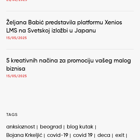
23/06/2025
Željana Babić predstavila platformu Xenios
LMS na Svetskoj izložbi u Japanu
15/05/2025
5 kreativnih načina za promociju vašeg malog
biznisa
15/05/2025
TAGS
anksioznost
beograd
blog kutak
Bojana Krkeljić
covid-19
covid 19
deca
exit