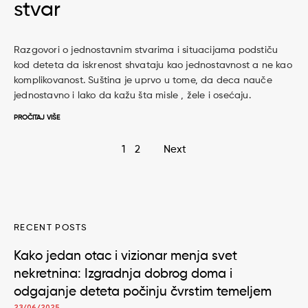
stvar
Razgovori o jednostavnim stvarima i situacijama podstiču
kod deteta da iskrenost shvataju kao jednostavnost a ne kao
komplikovanost. Suština je uprvo u tome, da deca nauče
jednostavno i lako da kažu šta misle , žele i osećaju.
PROČITAJ VIŠE
Page
1
2
Next
navigation
RECENT POSTS
Kako jedan otac i vizionar menja svet
nekretnina: Izgradnja dobrog doma i
odgajanje deteta počinju čvrstim temeljem