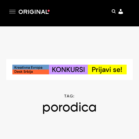
pretraga
Original
Original magazin
Skip
to
content
TAG:
porodica