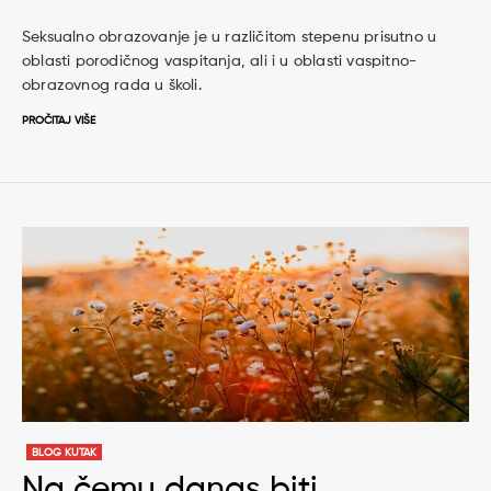
Seksualno obrazovanje je u različitom stepenu prisutno u
oblasti porodičnog vaspitanja, ali i u oblasti vaspitno-
obrazovnog rada u školi.
PROČITAJ VIŠE
BLOG KUTAK
Na čemu danas biti