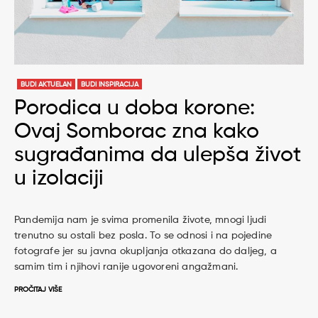
BUDI AKTUELAN
BUDI INSPIRACIJA
Porodica u doba korone:
Ovaj Somborac zna kako
sugrađanima da ulepša život
u izolaciji
Pandemija nam je svima promenila živote, mnogi ljudi
trenutno su ostali bez posla. To se odnosi i na pojedine
fotografe jer su javna okupljanja otkazana do daljeg, a
samim tim i njihovi ranije ugovoreni angažmani.
PROČITAJ VIŠE