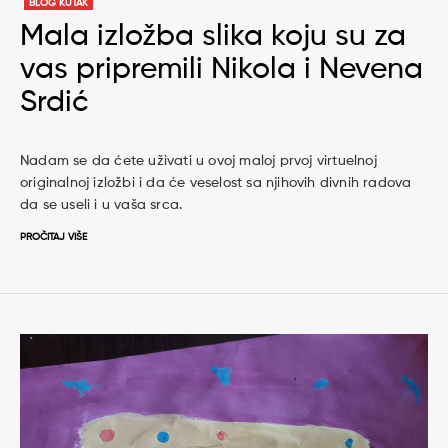
BLOG KUTAK
Mala izložba slika koju su za
vas pripremili Nikola i Nevena
Srdić
Nadam se da ćete uživati u ovoj maloj prvoj virtuelnoj
originalnoj izložbi i da će veselost sa njihovih divnih radova
da se useli i u vaša srca.
PROČITAJ VIŠE