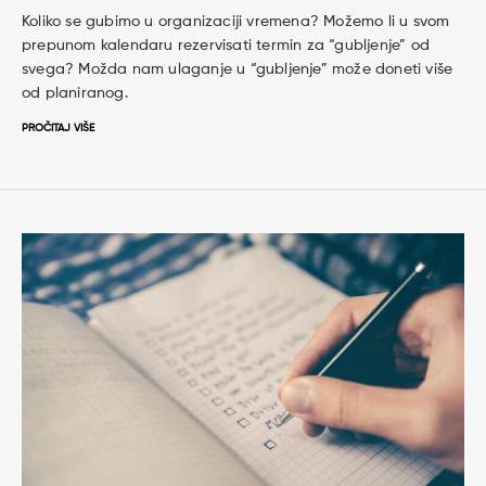
Koliko se gubimo u organizaciji vremena? Možemo li u svom
prepunom kalendaru rezervisati termin za “gubljenje” od
svega? Možda nam ulaganje u “gubljenje” može doneti više
od planiranog.
PROČITAJ VIŠE