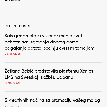
PROČITAJ VIŠE
RECENT POSTS
Kako jedan otac i vizionar menja svet
nekretnina: Izgradnja dobrog doma i
odgajanje deteta počinju čvrstim temeljem
23/06/2025
Željana Babić predstavila platformu Xenios
LMS na Svetskoj izložbi u Japanu
15/05/2025
5 kreativnih načina za promociju vašeg malog
biznisa