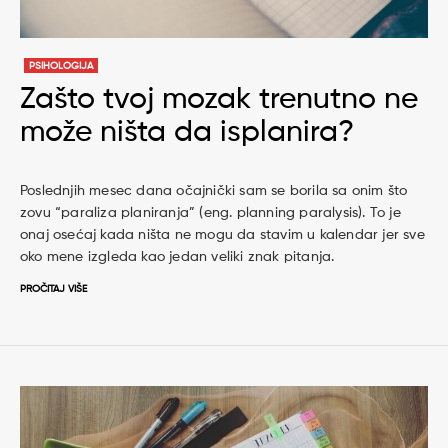
PSIHOLOGIJA
Zašto tvoj mozak trenutno ne
može ništa da isplanira?
Poslednjih mesec dana očajnički sam se borila sa onim što
zovu “paraliza planiranja” (eng. planning paralysis). To je
onaj osećaj kada ništa ne mogu da stavim u kalendar jer sve
oko mene izgleda kao jedan veliki znak pitanja.
PROČITAJ VIŠE