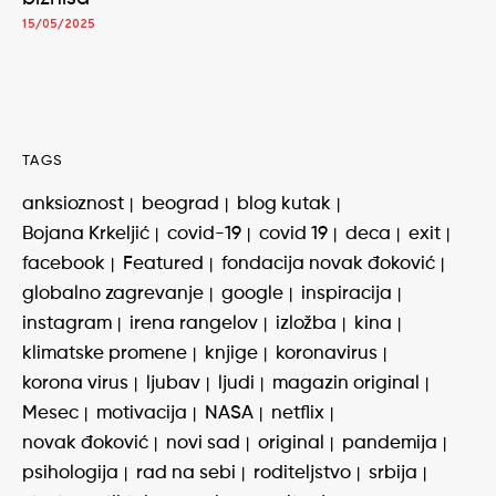
15/05/2025
TAGS
anksioznost
beograd
blog kutak
Bojana Krkeljić
covid-19
covid 19
deca
exit
facebook
Featured
fondacija novak đoković
globalno zagrevanje
google
inspiracija
instagram
irena rangelov
izložba
kina
klimatske promene
knjige
koronavirus
korona virus
ljubav
ljudi
magazin original
Mesec
motivacija
NASA
netflix
novak đoković
novi sad
original
pandemija
psihologija
rad na sebi
roditeljstvo
srbija