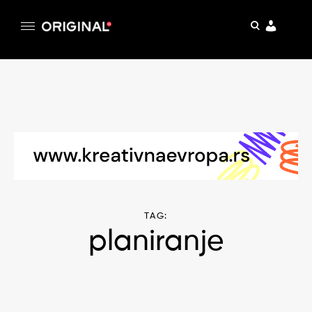
pretraga
Original
Original magazin
Skip
to
content
TAG:
planiranje