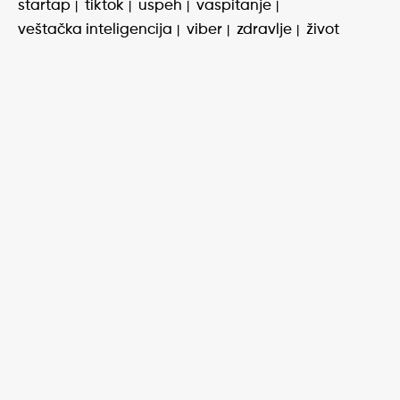
startap
tiktok
uspeh
vaspitanje
veštačka inteligencija
viber
zdravlje
život