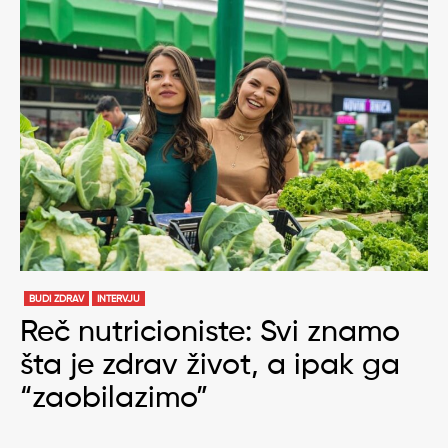
BUDI ZDRAV
INTERVJU
Reč nutricioniste: Svi znamo
šta je zdrav život, a ipak ga
“zaobilazimo”