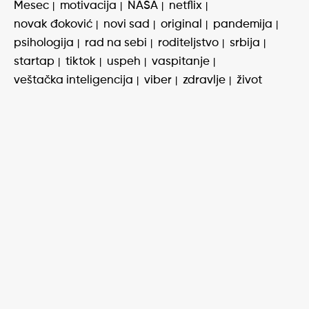
Mesec
motivacija
NASA
netflix
novak đoković
novi sad
original
pandemija
psihologija
rad na sebi
roditeljstvo
srbija
startap
tiktok
uspeh
vaspitanje
veštačka inteligencija
viber
zdravlje
život