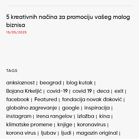
5 kreativnih načina za promociju vašeg malog
biznisa
15/05/2025
TAGS
anksioznost
beograd
blog kutak
Bojana Krkeljić
covid-19
covid 19
deca
exit
facebook
Featured
fondacija novak đoković
globalno zagrevanje
google
inspiracija
instagram
irena rangelov
izložba
kina
klimatske promene
knjige
koronavirus
korona virus
ljubav
ljudi
magazin original