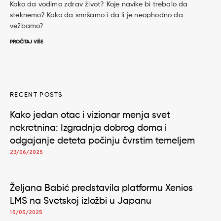
Kako da vodimo zdrav život? Koje navike bi trebalo da
steknemo? Kako da smršamo i da li je neophodno da
vežbamo?
PROČITAJ VIŠE
RECENT POSTS
Kako jedan otac i vizionar menja svet
nekretnina: Izgradnja dobrog doma i
odgajanje deteta počinju čvrstim temeljem
23/06/2025
Željana Babić predstavila platformu Xenios
LMS na Svetskoj izložbi u Japanu
15/05/2025