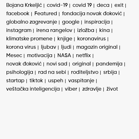
Bojana Krkeljić
covid-19
covid 19
deca
exit
facebook
Featured
fondacija novak đoković
globalno zagrevanje
google
inspiracija
instagram
irena rangelov
izložba
kina
klimatske promene
knjige
koronavirus
korona virus
ljubav
ljudi
magazin original
Mesec
motivacija
NASA
netflix
novak đoković
novi sad
original
pandemija
psihologija
rad na sebi
roditeljstvo
srbija
startap
tiktok
uspeh
vaspitanje
veštačka inteligencija
viber
zdravlje
život