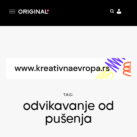
pretraga
Original
Original magazin
Skip
to
content
TAG:
odvikavanje od
pušenja