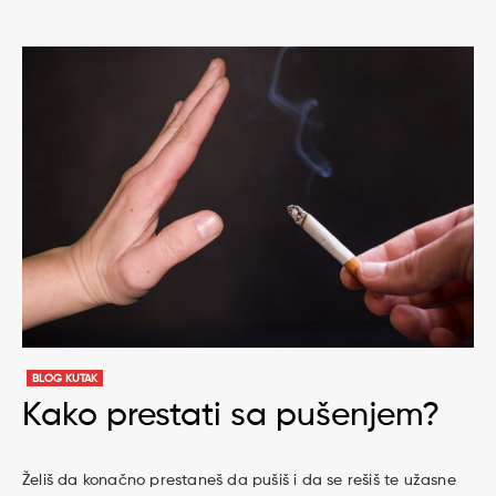
BLOG KUTAK
Kako prestati sa pušenjem?
Želiš da konačno prestaneš da pušiš i da se rešiš te užasne