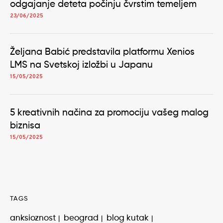
odgajanje deteta počinju čvrstim temeljem
23/06/2025
Željana Babić predstavila platformu Xenios
LMS na Svetskoj izložbi u Japanu
15/05/2025
5 kreativnih načina za promociju vašeg malog
biznisa
15/05/2025
TAGS
anksioznost
beograd
blog kutak