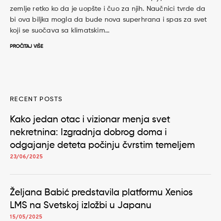
zemlje retko ko da je uopšte i čuo za njih. Naučnici tvrde da
bi ova biljka mogla da bude nova superhrana i spas za svet
koji se suočava sa klimatskim…
PROČITAJ VIŠE
RECENT POSTS
Kako jedan otac i vizionar menja svet
nekretnina: Izgradnja dobrog doma i
odgajanje deteta počinju čvrstim temeljem
23/06/2025
Željana Babić predstavila platformu Xenios
LMS na Svetskoj izložbi u Japanu
15/05/2025