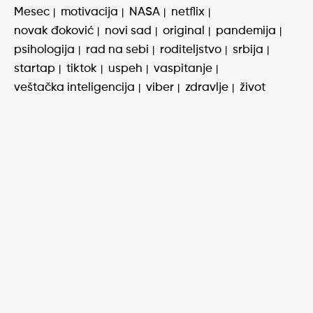
Mesec
motivacija
NASA
netflix
novak đoković
novi sad
original
pandemija
psihologija
rad na sebi
roditeljstvo
srbija
startap
tiktok
uspeh
vaspitanje
veštačka inteligencija
viber
zdravlje
život