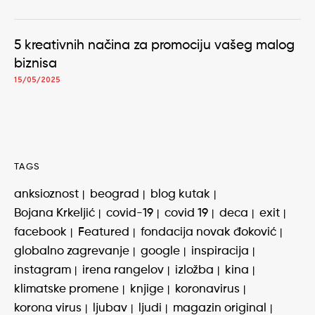
5 kreativnih načina za promociju vašeg malog
biznisa
15/05/2025
TAGS
anksioznost
beograd
blog kutak
Bojana Krkeljić
covid-19
covid 19
deca
exit
facebook
Featured
fondacija novak đoković
globalno zagrevanje
google
inspiracija
instagram
irena rangelov
izložba
kina
klimatske promene
knjige
koronavirus
korona virus
ljubav
ljudi
magazin original