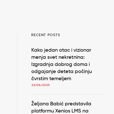
RECENT POSTS
Kako jedan otac i vizionar
menja svet nekretnina:
Izgradnja dobrog doma i
odgajanje deteta počinju
čvrstim temeljem
23/06/2025
Željana Babić predstavila
platformu Xenios LMS na