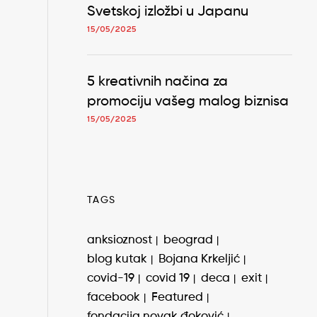
Svetskoj izložbi u Japanu
15/05/2025
5 kreativnih načina za
promociju vašeg malog biznisa
15/05/2025
TAGS
anksioznost
beograd
blog kutak
Bojana Krkeljić
covid-19
covid 19
deca
exit
facebook
Featured
fondacija novak đoković