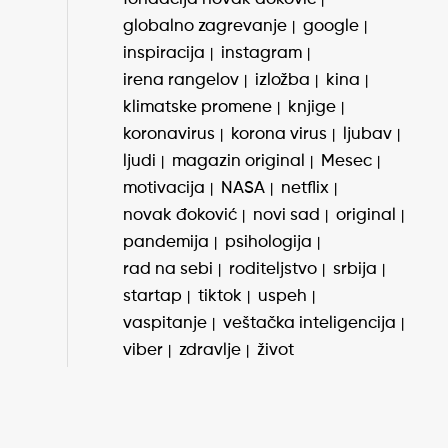
globalno zagrevanje
google
inspiracija
instagram
irena rangelov
izložba
kina
klimatske promene
knjige
koronavirus
korona virus
ljubav
ljudi
magazin original
Mesec
motivacija
NASA
netflix
novak đoković
novi sad
original
pandemija
psihologija
rad na sebi
roditeljstvo
srbija
startap
tiktok
uspeh
vaspitanje
veštačka inteligencija
viber
zdravlje
život