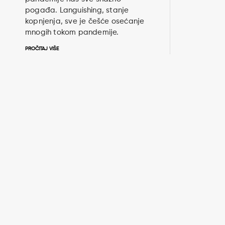
pogađa. Languishing, stanje
kopnjenja, sve je češće osećanje
mnogih tokom pandemije.
PROČITAJ VIŠE