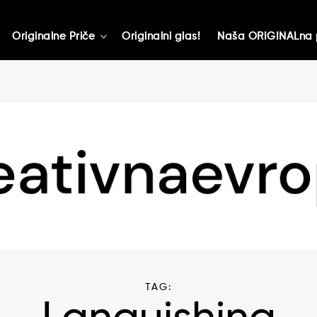
Originalne Priče
Originalni glas!
Naša ORIGINALna 
toggle
child
menu
TAG: