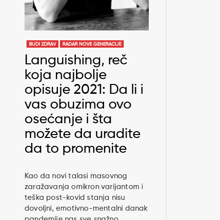
BUDI ZDRAV
RADAR NOVE GENERACIJE
Languishing, reč
koja najbolje
opisuje 2021: Da li i
vas obuzima ovo
osećanje i šta
možete da uradite
da to promenite
Kao da novi talasi masovnog
zaražavanja omikron varijantom i
teška post-kovid stanja nisu
dovoljni, emotivno-mentalni danak
pandemije nas sve snažno