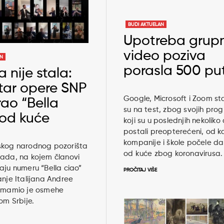
BUDI AKTUELAN
Upotreba grup
video poziva
AN
porasla 500 pu
 nije stala:
tar opere SNP
Google, Microsoft i Zoom sta
rao “Bella
su na test, zbog svojih pr
 od kuće
koji su u poslednjih nekolik
postali preopterećeni, od k
kompanije i škole počele d
skog narodnog pozorišta
od kuće zbog koronavirusa
Sada, na kojem članovi
aju numeru “Bella ciao”
PROČITAJ VIŠE
anje Italijana Andree
izmamio je osmehe
om Srbije.