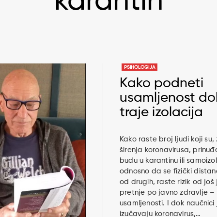
karantin
PSIHOLOGIJA
Kako podneti
usamljenost do
traje izolacija
Kako raste broj ljudi koji su
širenja koronavirusa, prinuđ
budu u karantinu ili samoizola
odnosno da se fizički distan
od drugih, raste rizik od još
pretnje po javno zdravlje –
usamljenosti. I dok naučnici 
izučavaju koronavirus,…