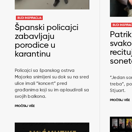
BUDI INSPIRACIJA
Španski policajci
BUDI INSPIRAC
Patrik
zabavljaju
svak
porodice u
recitu
karantinu
sonet
Policajci sa španskog ostrva
Majorka snimljeni su dok su na sred
“Jedan son
ulice imali “koncert” pred
treba”, po
građanima koji su im aplaudirali sa
Stjuart.
svojih balkona.
PROČITAJ VIŠE
PROČITAJ VIŠE