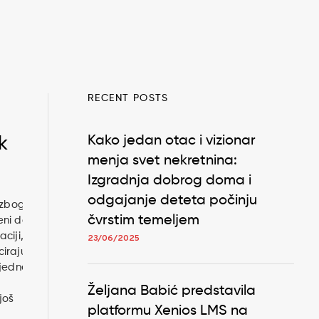
RECENT POSTS
k
Kako jedan otac i vizionar
menja svet nekretnina:
Izgradnja dobrog doma i
odgajanje deteta počinju
, zbog
čvrstim temeljem
eni da
ciji,
23/06/2025
ciraju
 jedne
Željana Babić predstavila
još
platformu Xenios LMS na