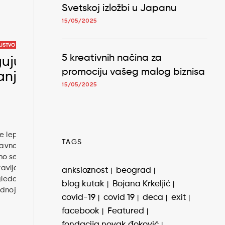
Svetskoj izložbi u Japanu
15/05/2025
LJSTVO
5 kreativnih načina za
guju
promociju vašeg malog biznisa
anje
15/05/2025
je lep“
TAGS
lavnoj
no se
avlja.
anksioznost
beograd
gleda,
blog kutak
Bojana Krkeljić
ednoj
covid-19
covid 19
deca
exit
facebook
Featured
fondacija novak đoković