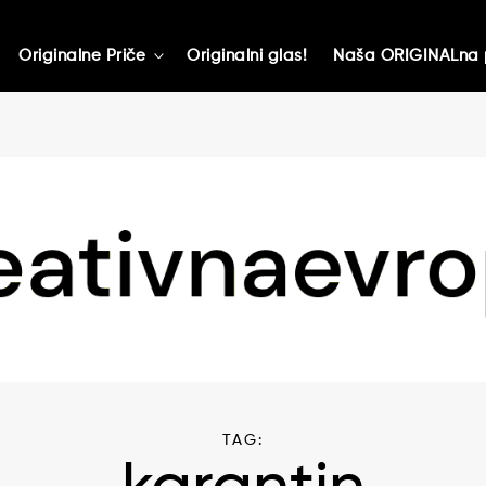
Originalne Priče
Originalni glas!
Naša ORIGINALna 
toggle
child
menu
TAG: