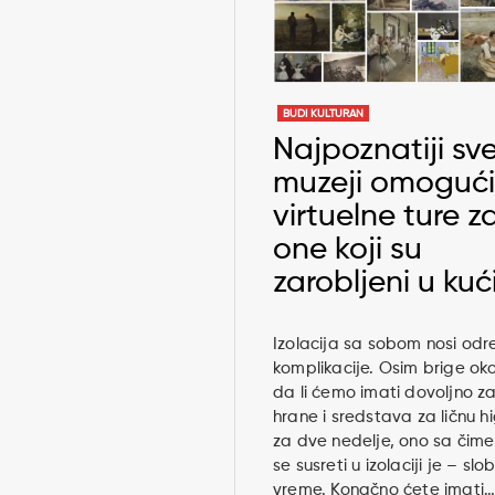
BUDI KULTURAN
Najpoznatiji sve
muzeji omogućil
virtuelne ture z
one koji su
zarobljeni u kuć
Izolacija sa sobom nosi od
komplikacije. Osim brige ok
da li ćemo imati dovoljno za
hrane i sredstava za ličnu hi
za dve nedelje, ono sa čime
se susreti u izolaciji je – sl
vreme. Konačno ćete imati