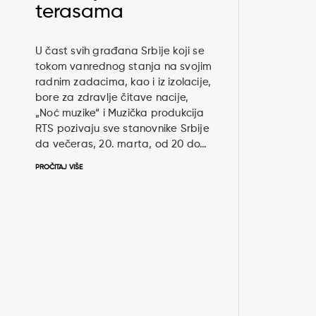
terasama
U čast svih građana Srbije koji se
tokom vanrednog stanja na svojim
radnim zadacima, kao i iz izolacije,
bore za zdravlje čitave nacije,
„Noć muzike“ i Muzička produkcija
RTS pozivaju sve stanovnike Srbije
da večeras, 20. marta, od 20 do…
PROČITAJ VIŠE