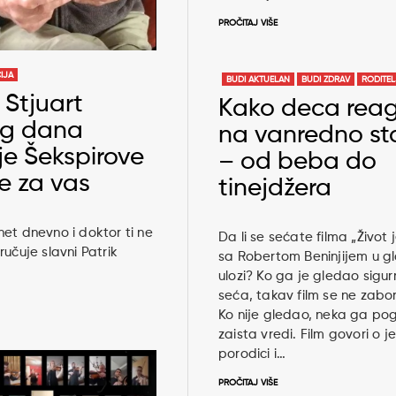
PROČITAJ VIŠE
IJA
BUDI AKTUELAN
BUDI ZDRAV
RODITE
 Stjuart
Kako deca rea
og dana
na vanredno st
je Šekspirove
– od beba do
e za vas
tinejdžera
et dnevno i doktor ti ne
Da li se sećate filma „Život 
ručuje slavni Patrik
sa Robertom Beninjijem u g
ulozi? Ko ga je gledao sigur
seća, takav film se ne zabor
Ko nije gledao, neka ga po
zaista vredi. Film govori o j
porodici i…
PROČITAJ VIŠE