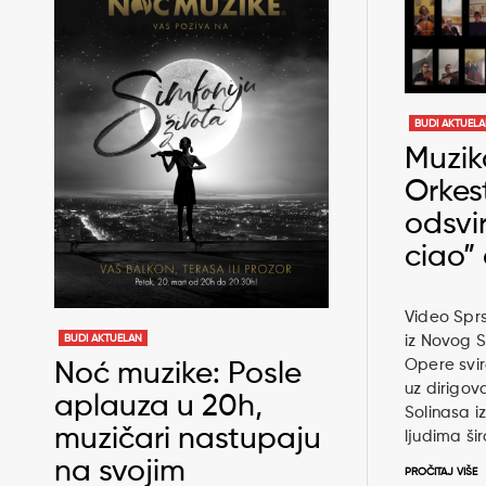
BUDI AKTUEL
Muzika
Orkes
odsvi
ciao”
Video Spr
BUDI AKTUELAN
iz Novog 
Opere svir
Noć muzike: Posle
uz dirigov
aplauza u 20h,
Solinasa 
muzičari nastupaju
ljudima šir
na svojim
PROČITAJ VIŠE