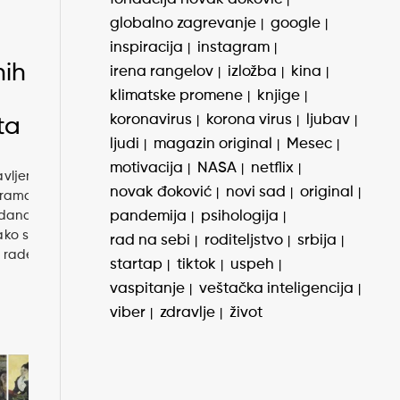
globalno zagrevanje
google
inspiracija
instagram
nih
irena rangelov
izložba
kina
klimatske promene
knjige
koronavirus
korona virus
ljubav
ta
ljudi
magazin original
Mesec
motivacija
NASA
netflix
vljeni
novak đoković
novi sad
original
ograma
o dana
pandemija
psihologija
ako su
rad na sebi
roditeljstvo
srbija
a rade
startap
tiktok
uspeh
.
vaspitanje
veštačka inteligencija
viber
zdravlje
život