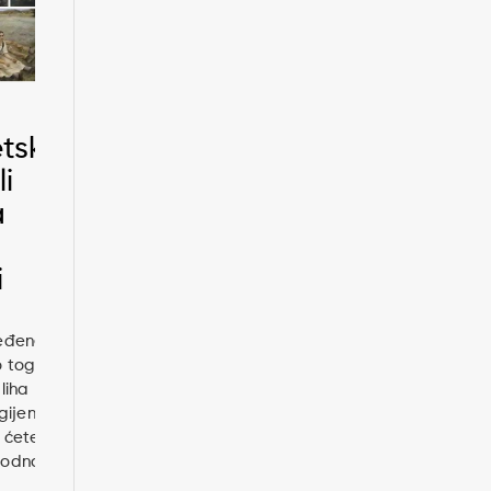
tski
i
a
i
ređene
o toga
liha
gijenu
 ćete
obodno
…