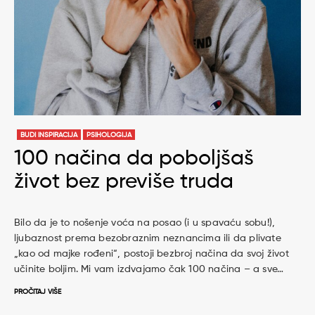
BUDI INSPIRACIJA
PSIHOLOGIJA
100 načina da poboljšaš
život bez previše truda
Bilo da je to nošenje voća na posao (i u spavaću sobu!),
ljubaznost prema bezobraznim neznancima ili da plivate
„kao od majke rođeni“, postoji bezbroj načina da svoj život
učinite boljim. Mi vam izdvajamo čak 100 načina – a sve…
PROČITAJ VIŠE