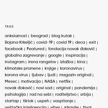
TAGS
anksioznost
beograd
blog kutak
Bojana Krkeljić
covid-19
covid 19
deca
exit
facebook
Featured
fondacija novak đoković
globalno zagrevanje
google
inspiracija
instagram
irena rangelov
izložba
kina
klimatske promene
knjige
koronavirus
korona virus
ljubav
ljudi
magazin original
Mesec
motivacija
NASA
netflix
novak đoković
novi sad
original
pandemija
psihologija
rad na sebi
roditeljstvo
srbija
startap
tiktok
uspeh
vaspitanje
veštačka inteligencija
viber
zdravlje
život