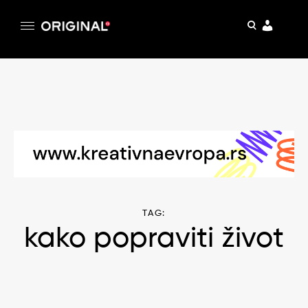
pretraga
Original
Original magazin
Skip
to
content
TAG:
kako popraviti život