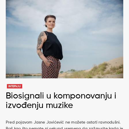
INTERVJU
Biosignali u komponovanju i
izvođenju muzike
Pred pojavom Jasne Jovićević ne možete ostati ravnodušni.
Baš kao što nemate ni sekund vremena da zažmurite kada je