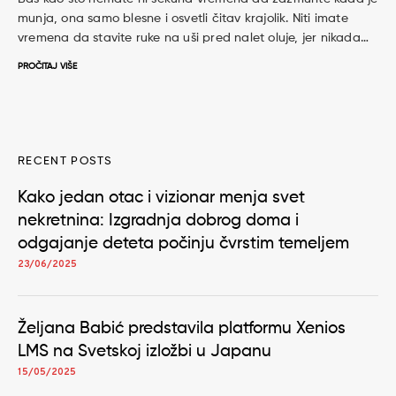
munja, ona samo blesne i osvetli čitav krajolik. Niti imate
vremena da stavite ruke na uši pred nalet oluje, jer nikada…
PROČITAJ VIŠE
RECENT POSTS
Kako jedan otac i vizionar menja svet
nekretnina: Izgradnja dobrog doma i
odgajanje deteta počinju čvrstim temeljem
23/06/2025
Željana Babić predstavila platformu Xenios
LMS na Svetskoj izložbi u Japanu
15/05/2025