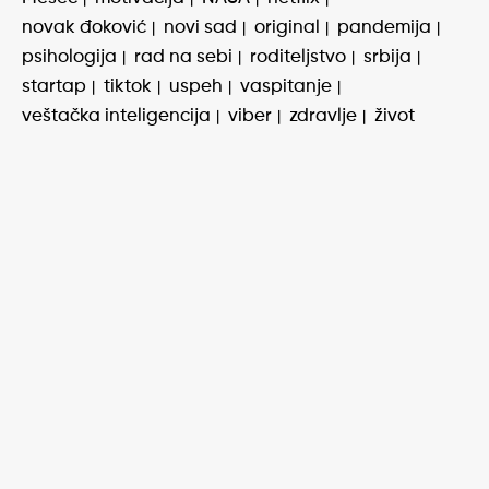
novak đoković
novi sad
original
pandemija
psihologija
rad na sebi
roditeljstvo
srbija
startap
tiktok
uspeh
vaspitanje
veštačka inteligencija
viber
zdravlje
život