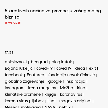
5 kreativnih načina za promociju vašeg malog
biznisa
15/05/2025
TAGS
anksioznost
beograd
blog kutak
Bojana Krkeljić
covid-19
covid 19
deca
exit
facebook
Featured
fondacija novak đoković
globalno zagrevanje
google
inspiracija
instagram
irena rangelov
izložba
kina
klimatske promene
knjige
koronavirus
korona virus
ljubav
ljudi
magazin original
Mesec
motivacija
NASA
netflix