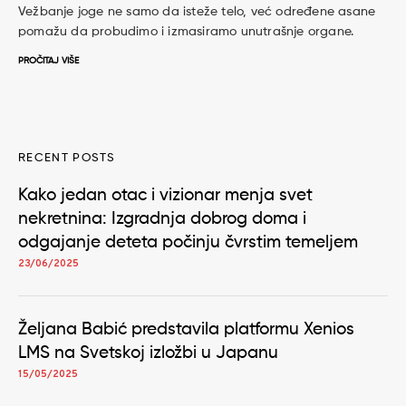
Vežbanje joge ne samo da isteže telo, već određene asane
pomažu da probudimo i izmasiramo unutrašnje organe.
PROČITAJ VIŠE
RECENT POSTS
Kako jedan otac i vizionar menja svet
nekretnina: Izgradnja dobrog doma i
odgajanje deteta počinju čvrstim temeljem
23/06/2025
Željana Babić predstavila platformu Xenios
LMS na Svetskoj izložbi u Japanu
15/05/2025