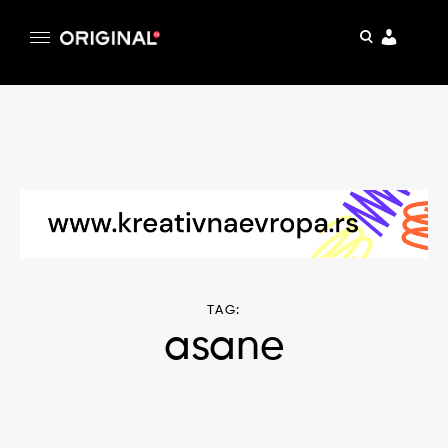
pretraga
Original
Original magazin
Skip
to
content
TAG:
asane