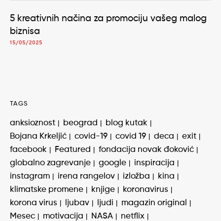
5 kreativnih načina za promociju vašeg malog
biznisa
15/05/2025
TAGS
anksioznost
beograd
blog kutak
Bojana Krkeljić
covid-19
covid 19
deca
exit
facebook
Featured
fondacija novak đoković
globalno zagrevanje
google
inspiracija
instagram
irena rangelov
izložba
kina
klimatske promene
knjige
koronavirus
korona virus
ljubav
ljudi
magazin original
Mesec
motivacija
NASA
netflix