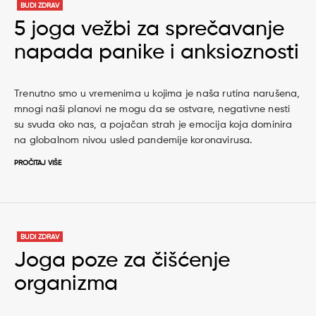
BUDI ZDRAV
5 joga vežbi za sprečavanje
napada panike i anksioznosti
Trenutno smo u vremenima u kojima je naša rutina narušena,
mnogi naši planovi ne mogu da se ostvare, negativne nesti
su svuda oko nas, a pojačan strah je emocija koja dominira
na globalnom nivou usled pandemije koronavirusa.
PROČITAJ VIŠE
BUDI ZDRAV
Joga poze za čišćenje
organizma