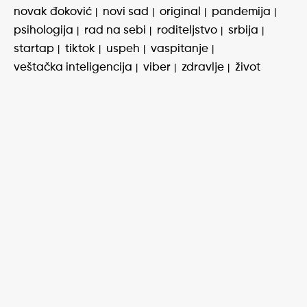
novak đoković
novi sad
original
pandemija
psihologija
rad na sebi
roditeljstvo
srbija
startap
tiktok
uspeh
vaspitanje
veštačka inteligencija
viber
zdravlje
život