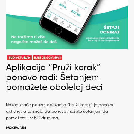
BUDI AKTUELAN
BUDI ODGOVORAN
Aplikacija “Pruži korak”
ponovo radi: Šetanjem
pomažete oboleloj deci
Nakon kraće pauze, aplikacija “Pruži korak” je ponovo
aktivna, a to znači da ponovo možete šetanjem da
pomažete i sebi i drugima.
PROČITAJ VIŠE