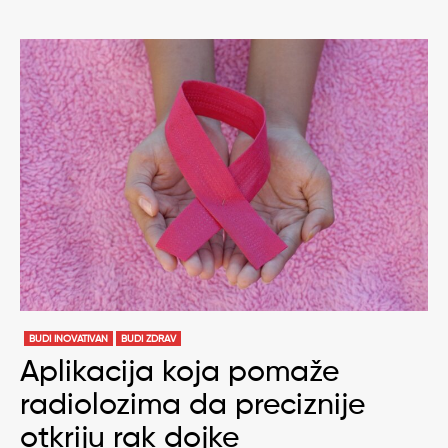
BUDI INOVATIVAN
BUDI ZDRAV
Aplikacija koja pomaže
radiolozima da preciznije
otkriju rak dojke