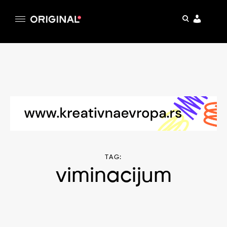
pretraga
Original
Original magazin
Skip
to
content
TAG:
viminacijum