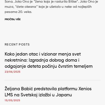
Šona. Joko Ono je “žena koja je rasturila Bitlse”. Joko Ono je
muza, “dete okeana” koje je ušetalo u neke od najlepših
pesama 20. veka.
PROČITAJ VIŠE
RECENT POSTS
Kako jedan otac i vizionar menja svet
nekretnina: Izgradnja dobrog doma i
odgajanje deteta počinju čvrstim temeljem
23/06/2025
Željana Babić predstavila platformu Xenios
LMS na Svetskoj izložbi u Japanu
15/05/2025