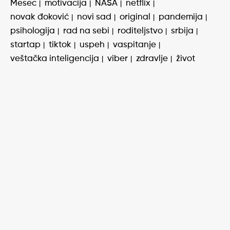
Mesec
motivacija
NASA
netflix
novak đoković
novi sad
original
pandemija
psihologija
rad na sebi
roditeljstvo
srbija
startap
tiktok
uspeh
vaspitanje
veštačka inteligencija
viber
zdravlje
život