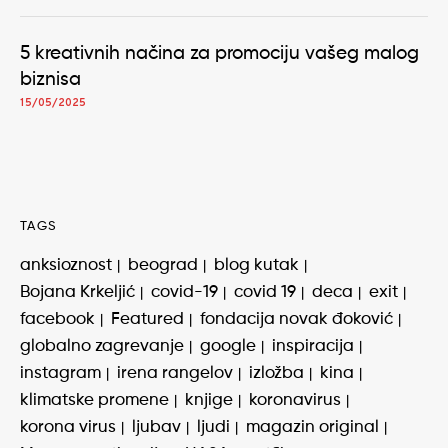
5 kreativnih načina za promociju vašeg malog
biznisa
15/05/2025
TAGS
anksioznost
beograd
blog kutak
Bojana Krkeljić
covid-19
covid 19
deca
exit
facebook
Featured
fondacija novak đoković
globalno zagrevanje
google
inspiracija
instagram
irena rangelov
izložba
kina
klimatske promene
knjige
koronavirus
korona virus
ljubav
ljudi
magazin original