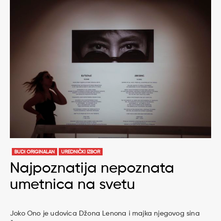
BUDI ORIGINALAN
UREDNIČKI IZBOR
Najpoznatija nepoznata
umetnica na svetu
Joko Ono je udovica Džona Lenona i majka njegovog sina