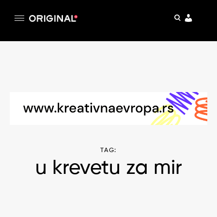
pretraga
Original
Original magazin
Skip
to
content
TAG:
u krevetu za mir