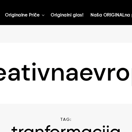
Originalne Priče
Originalni glas!
Naša ORIGINALna 
toggle
child
menu
TAG: