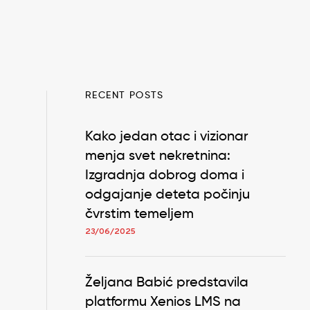
RECENT POSTS
Kako jedan otac i vizionar
menja svet nekretnina:
Izgradnja dobrog doma i
odgajanje deteta počinju
čvrstim temeljem
23/06/2025
Željana Babić predstavila
platformu Xenios LMS na