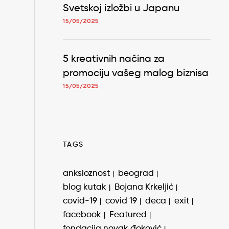
Svetskoj izložbi u Japanu
15/05/2025
5 kreativnih načina za
promociju vašeg malog biznisa
15/05/2025
TAGS
anksioznost
beograd
blog kutak
Bojana Krkeljić
covid-19
covid 19
deca
exit
facebook
Featured
fondacija novak đoković