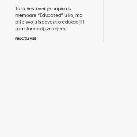
Tara Vestover je napisala
memoare “Educated” u kojima
piše svoju ispovest o edukaciji i
transformaciji znanjem.
PROČITAJ VIŠE