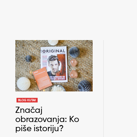
BLOG KUTAK
Značaj
obrazovanja: Ko
piše istoriju?