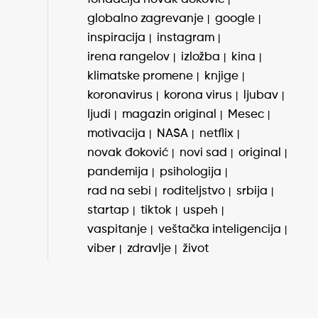
globalno zagrevanje
google
inspiracija
instagram
irena rangelov
izložba
kina
klimatske promene
knjige
koronavirus
korona virus
ljubav
ljudi
magazin original
Mesec
motivacija
NASA
netflix
novak đoković
novi sad
original
pandemija
psihologija
rad na sebi
roditeljstvo
srbija
startap
tiktok
uspeh
vaspitanje
veštačka inteligencija
viber
zdravlje
život