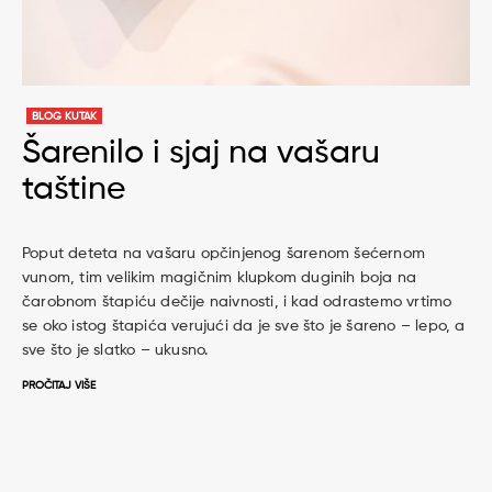
BLOG KUTAK
Šarenilo i sjaj na vašaru
taštine
Poput deteta na vašaru opčinjenog šarenom šećernom
vunom, tim velikim magičnim klupkom duginih boja na
čarobnom štapiću dečije naivnosti, i kad odrastemo vrtimo
se oko istog štapića verujući da je sve što je šareno – lepo, a
sve što je slatko – ukusno.
PROČITAJ VIŠE