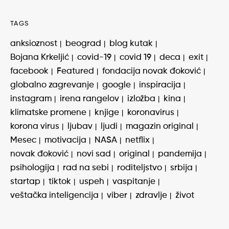
TAGS
anksioznost
beograd
blog kutak
Bojana Krkeljić
covid-19
covid 19
deca
exit
facebook
Featured
fondacija novak đoković
globalno zagrevanje
google
inspiracija
instagram
irena rangelov
izložba
kina
klimatske promene
knjige
koronavirus
korona virus
ljubav
ljudi
magazin original
Mesec
motivacija
NASA
netflix
novak đoković
novi sad
original
pandemija
psihologija
rad na sebi
roditeljstvo
srbija
startap
tiktok
uspeh
vaspitanje
veštačka inteligencija
viber
zdravlje
život