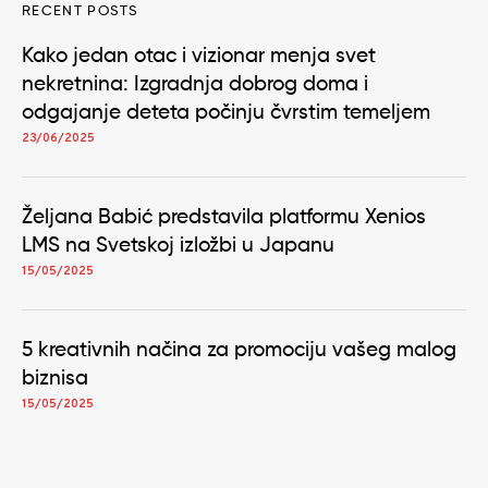
RECENT POSTS
Kako jedan otac i vizionar menja svet
nekretnina: Izgradnja dobrog doma i
odgajanje deteta počinju čvrstim temeljem
23/06/2025
Željana Babić predstavila platformu Xenios
LMS na Svetskoj izložbi u Japanu
15/05/2025
5 kreativnih načina za promociju vašeg malog
biznisa
15/05/2025