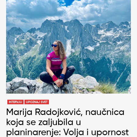
INTERVJU
UPOZNAJ SVET
Marija Radojković, naučnica
koja se zaljubila u
planinarenje: Volja i upornost