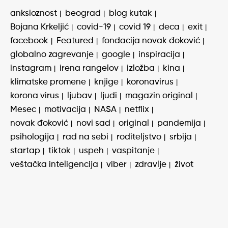
anksioznost
beograd
blog kutak
Bojana Krkeljić
covid-19
covid 19
deca
exit
facebook
Featured
fondacija novak đoković
globalno zagrevanje
google
inspiracija
instagram
irena rangelov
izložba
kina
klimatske promene
knjige
koronavirus
korona virus
ljubav
ljudi
magazin original
Mesec
motivacija
NASA
netflix
novak đoković
novi sad
original
pandemija
psihologija
rad na sebi
roditeljstvo
srbija
startap
tiktok
uspeh
vaspitanje
veštačka inteligencija
viber
zdravlje
život