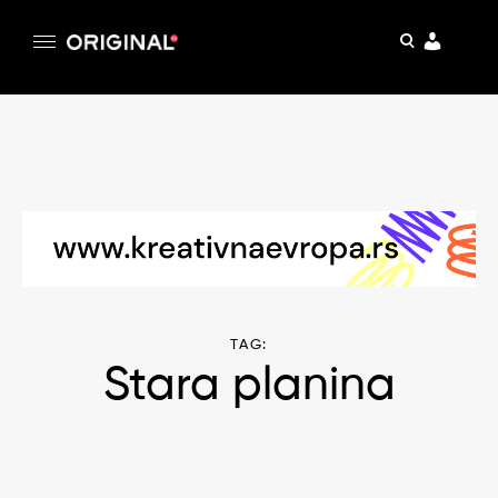
pretraga
Original
Original magazin
Skip
to
content
TAG:
Stara planina