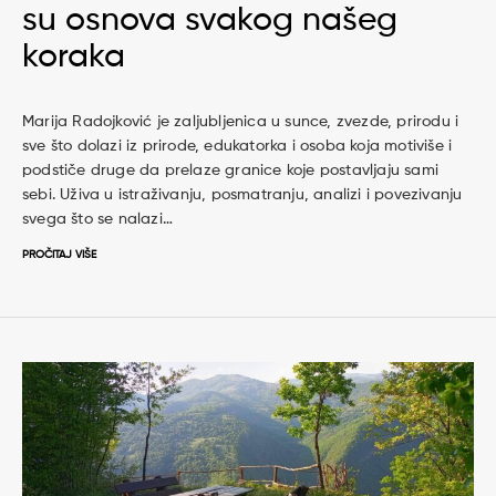
su osnova svakog našeg
koraka
Marija Radojković je zaljubljenica u sunce, zvezde, prirodu i
sve što dolazi iz prirode, edukatorka i osoba koja motiviše i
podstiče druge da prelaze granice koje postavljaju sami
sebi. Uživa u istraživanju, posmatranju, analizi i povezivanju
svega što se nalazi…
PROČITAJ VIŠE