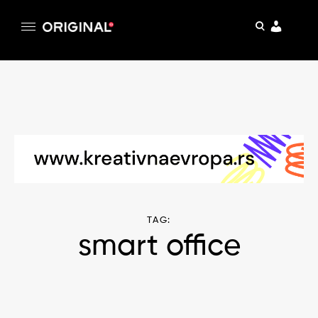
pretraga
Original
Original magazin
Skip
to
content
TAG:
smart office