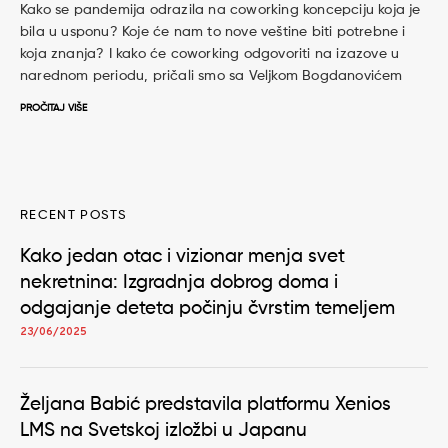
Kako se pandemija odrazila na coworking koncepciju koja je
bila u usponu? Koje će nam to nove veštine biti potrebne i
koja znanja? I kako će coworking odgovoriti na izazove u
narednom periodu, pričali smo sa Veljkom Bogdanovićem
PROČITAJ VIŠE
RECENT POSTS
Kako jedan otac i vizionar menja svet
nekretnina: Izgradnja dobrog doma i
odgajanje deteta počinju čvrstim temeljem
23/06/2025
Željana Babić predstavila platformu Xenios
LMS na Svetskoj izložbi u Japanu