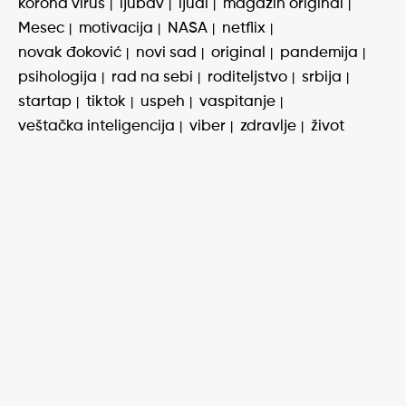
korona virus
ljubav
ljudi
magazin original
Mesec
motivacija
NASA
netflix
novak đoković
novi sad
original
pandemija
psihologija
rad na sebi
roditeljstvo
srbija
startap
tiktok
uspeh
vaspitanje
veštačka inteligencija
viber
zdravlje
život