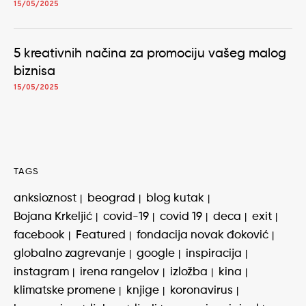
15/05/2025
5 kreativnih načina za promociju vašeg malog
biznisa
15/05/2025
TAGS
anksioznost
beograd
blog kutak
Bojana Krkeljić
covid-19
covid 19
deca
exit
facebook
Featured
fondacija novak đoković
globalno zagrevanje
google
inspiracija
instagram
irena rangelov
izložba
kina
klimatske promene
knjige
koronavirus