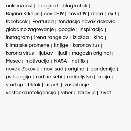
anksioznost
beograd
blog kutak
Bojana Krkeljić
covid-19
covid 19
deca
exit
facebook
Featured
fondacija novak đoković
globalno zagrevanje
google
inspiracija
instagram
irena rangelov
izložba
kina
klimatske promene
knjige
koronavirus
korona virus
ljubav
ljudi
magazin original
Mesec
motivacija
NASA
netflix
novak đoković
novi sad
original
pandemija
psihologija
rad na sebi
roditeljstvo
srbija
startap
tiktok
uspeh
vaspitanje
veštačka inteligencija
viber
zdravlje
život