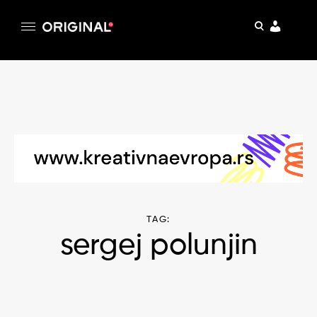
pretraga
Original
Original magazin
Skip
to
content
TAG:
sergej polunjin