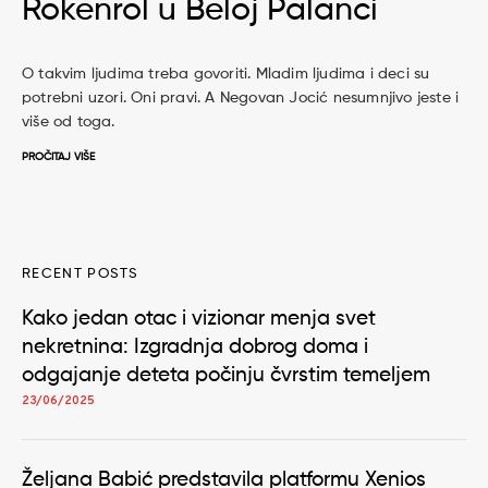
Rokenrol u Beloj Palanci
O takvim ljudima treba govoriti. Mladim ljudima i deci su
potrebni uzori. Oni pravi. A Negovan Jocić nesumnjivo jeste i
više od toga.
PROČITAJ VIŠE
RECENT POSTS
Kako jedan otac i vizionar menja svet
nekretnina: Izgradnja dobrog doma i
odgajanje deteta počinju čvrstim temeljem
23/06/2025
Željana Babić predstavila platformu Xenios