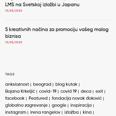
LMS na Svetskoj izložbi u Japanu
15/05/2025
5 kreativnih načina za promociju vašeg malog
biznisa
15/05/2025
TAGS
anksioznost
beograd
blog kutak
Bojana Krkeljić
covid-19
covid 19
deca
exit
facebook
Featured
fondacija novak đoković
globalno zagrevanje
google
inspiracija
instagram
irena rangelov
izložba
kina