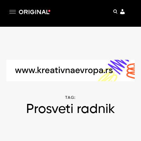
pretraga
Original
Original magazin
Skip
to
content
TAG:
Prosveti radnik