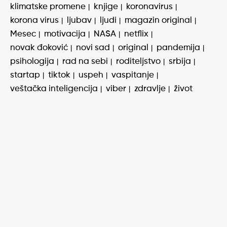
klimatske promene
knjige
koronavirus
korona virus
ljubav
ljudi
magazin original
Mesec
motivacija
NASA
netflix
novak đoković
novi sad
original
pandemija
psihologija
rad na sebi
roditeljstvo
srbija
startap
tiktok
uspeh
vaspitanje
veštačka inteligencija
viber
zdravlje
život