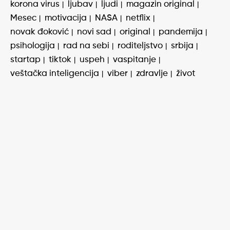
korona virus
ljubav
ljudi
magazin original
Mesec
motivacija
NASA
netflix
novak đoković
novi sad
original
pandemija
psihologija
rad na sebi
roditeljstvo
srbija
startap
tiktok
uspeh
vaspitanje
veštačka inteligencija
viber
zdravlje
život