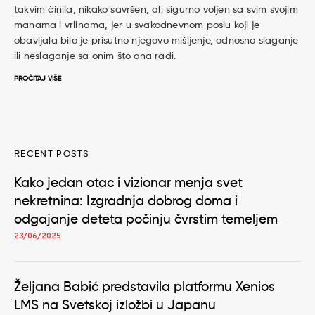
takvim činila, nikako savršen, ali sigurno voljen sa svim svojim
manama i vrlinama, jer u svakodnevnom poslu koji je
obavljala bilo je prisutno njegovo mišljenje, odnosno slaganje
ili neslaganje sa onim što ona radi.
PROČITAJ VIŠE
RECENT POSTS
Kako jedan otac i vizionar menja svet
nekretnina: Izgradnja dobrog doma i
odgajanje deteta počinju čvrstim temeljem
23/06/2025
Željana Babić predstavila platformu Xenios
LMS na Svetskoj izložbi u Japanu