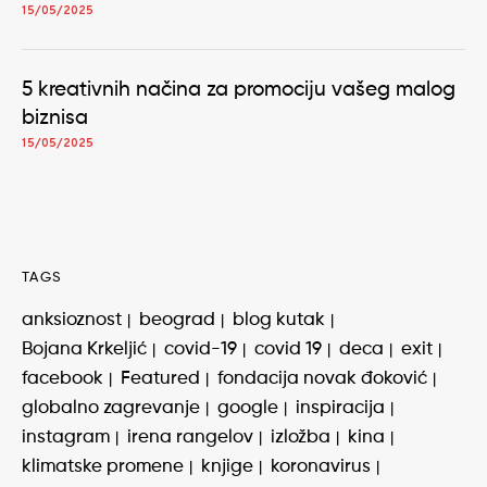
15/05/2025
5 kreativnih načina za promociju vašeg malog
biznisa
15/05/2025
TAGS
anksioznost
beograd
blog kutak
Bojana Krkeljić
covid-19
covid 19
deca
exit
facebook
Featured
fondacija novak đoković
globalno zagrevanje
google
inspiracija
instagram
irena rangelov
izložba
kina
klimatske promene
knjige
koronavirus