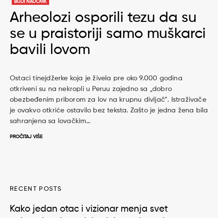
BUDI NAUČNIK
Arheolozi osporili tezu da su
se u praistoriji samo muškarci
bavili lovom
Ostaci tinejdžerke koja je živela pre oko 9.000 godina
otkriveni su na nekropli u Peruu zajedno sa „dobro
obezbeđenim priborom za lov na krupnu divljač“. Istraživače
je ovakvo otkriće ostavilo bez teksta. Zašto je jedna žena bila
sahranjena sa lovačkim…
PROČITAJ VIŠE
RECENT POSTS
Kako jedan otac i vizionar menja svet