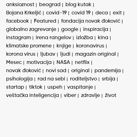
anksioznost
beograd
blog kutak
Bojana Krkeljić
covid-19
covid 19
deca
exit
facebook
Featured
fondacija novak đoković
globalno zagrevanje
google
inspiracija
instagram
irena rangelov
izložba
kina
klimatske promene
knjige
koronavirus
korona virus
ljubav
ljudi
magazin original
Mesec
motivacija
NASA
netflix
novak đoković
novi sad
original
pandemija
psihologija
rad na sebi
roditeljstvo
srbija
startap
tiktok
uspeh
vaspitanje
veštačka inteligencija
viber
zdravlje
život