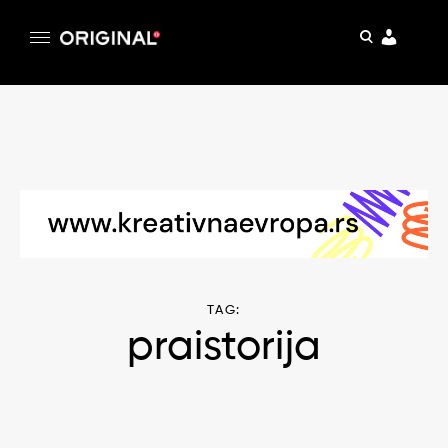
pretraga
Original
Original magazin
Skip
to
content
TAG:
praistorija