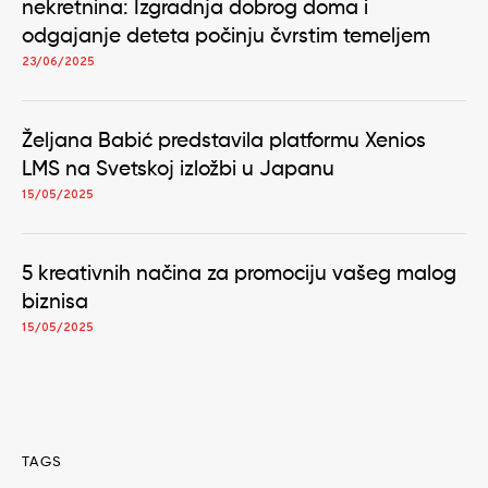
nekretnina: Izgradnja dobrog doma i
odgajanje deteta počinju čvrstim temeljem
23/06/2025
Željana Babić predstavila platformu Xenios
LMS na Svetskoj izložbi u Japanu
15/05/2025
5 kreativnih načina za promociju vašeg malog
biznisa
15/05/2025
TAGS