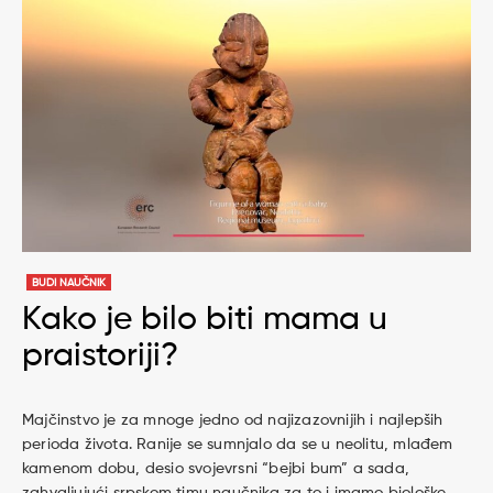
BUDI NAUČNIK
Kako je bilo biti mama u
praistoriji?
Majčinstvo je za mnoge jedno od najizazovnijih i najlepših
perioda života. Ranije se sumnjalo da se u neolitu, mlađem
kamenom dobu, desio svojevrsni “bejbi bum” a sada,
zahvaljujući srpskom timu naučnika za to i imamo biološke