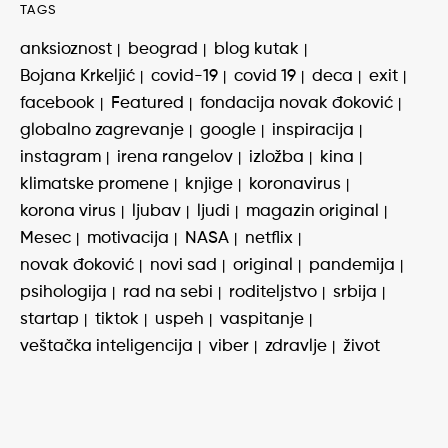
TAGS
anksioznost
beograd
blog kutak
Bojana Krkeljić
covid-19
covid 19
deca
exit
facebook
Featured
fondacija novak đoković
globalno zagrevanje
google
inspiracija
instagram
irena rangelov
izložba
kina
klimatske promene
knjige
koronavirus
korona virus
ljubav
ljudi
magazin original
Mesec
motivacija
NASA
netflix
novak đoković
novi sad
original
pandemija
psihologija
rad na sebi
roditeljstvo
srbija
startap
tiktok
uspeh
vaspitanje
veštačka inteligencija
viber
zdravlje
život