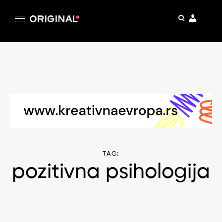
pretraga
Original
Original magazin
Skip
to
content
TAG:
pozitivna psihologija