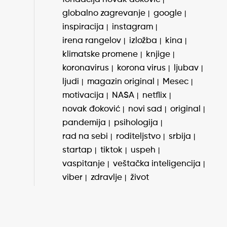
globalno zagrevanje
google
inspiracija
instagram
irena rangelov
izložba
kina
klimatske promene
knjige
koronavirus
korona virus
ljubav
ljudi
magazin original
Mesec
motivacija
NASA
netflix
novak đoković
novi sad
original
pandemija
psihologija
rad na sebi
roditeljstvo
srbija
startap
tiktok
uspeh
vaspitanje
veštačka inteligencija
viber
zdravlje
život