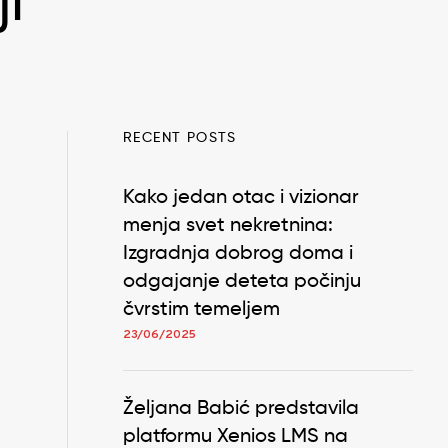
i
RECENT POSTS
Kako jedan otac i vizionar
menja svet nekretnina:
Izgradnja dobrog doma i
odgajanje deteta počinju
čvrstim temeljem
23/06/2025
Željana Babić predstavila
platformu Xenios LMS na