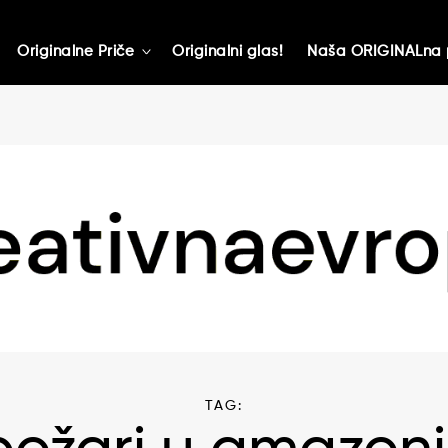
Originalne Priče
Originalni glas!
Naša ORIGINALna 
toggle
child
menu
TAG: