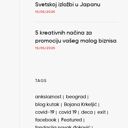
Svetskoj izložbi u Japanu
15/05/2025
5 kreativnih načina za
promociju vašeg malog biznisa
15/05/2025
TAGS
anksioznost
beograd
blog kutak
Bojana Krkeljić
covid-19
covid 19
deca
exit
facebook
Featured
fondacija novak đoković