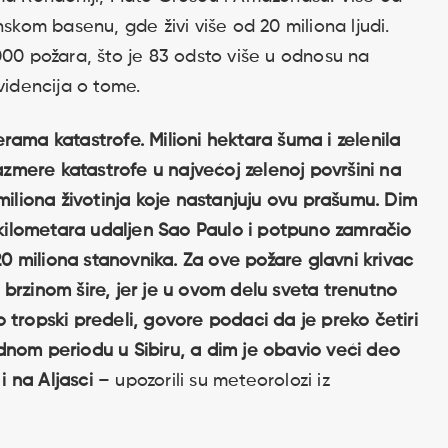
om basenu, gde živi više od 20 miliona ljudi.
000 požara, što je 83 odsto više u odnosu na
videncija o tome.
rama katastrofe. Milioni hektara šuma i zelenila
mere katastrofe u najvećoj zelenoj površini na
miliona životinja koje nastanjuju ovu prašumu. Dim
0 kilometara udaljen Sao Paulo i potpuno zamračio
 20 miliona stanovnika. Za ove požare glavni krivac
brzinom šire, jer je u ovom delu sveta trenutno
 tropski predeli, govore podaci da je preko četiri
dnom periodu u Sibiru, a dim je obavio veći deo
 i na Aljasci
– upozorili su meteorolozi iz