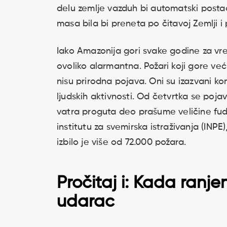
delu zemlje vazduh bi automatski posta
masa bila bi preneta po čitavoj Zemlji i
Iako Amazonija gori svake godine za vre
ovoliko alarmantna. Požari koji gore ve
nisu prirodna pojava. Oni su izazvani k
ljudskih aktivnosti. Od četvrtka se poja
vatra proguta deo prašume veličine fu
institutu za svemirska istraživanja (INP
izbilo je više od 72.000 požara.
Pročitaj i:
Kada ranjen
udarac