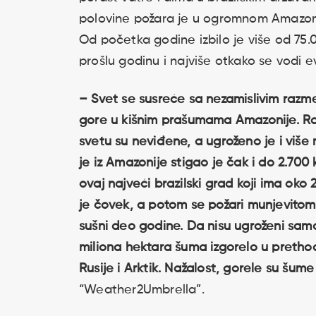
polovine požara je u ogromnom Amazonsk
Od početka godine izbilo je više od 75.
prošlu godinu i najviše otkako se vodi e
– Svet se susreće sa nezamislivim razme
gore u kišnim prašumama Amazonije. Raz
svetu su neviđene, a ugroženo je i više 
je iz Amazonije stigao je čak i do 2.70
ovaj najveći brazilski grad koji ima oko
je čovek, a potom se požari munjevitom 
sušni deo godine. Da nisu ugroženi samo
miliona hektara šuma izgorelo u pretho
Rusije i Arktik. Nažalost, gorele su šume
“Weather2Umbrella”.