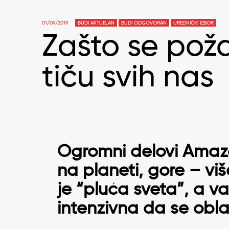
01/09/2019
BUDI AKTUELAN
BUDI ODGOVORAN
UREDNIČKI IZBOR
Zašto se poža
tiču svih nas
Ogromni delovi Amazo
na planeti, gore – vi
je “pluća sveta”, a vat
intenzivna da se obla