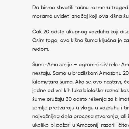
Da bismo shvatili tačnu razmeru tragedij
moramo uvideti značaj koji ova kišna šu
Čak 20 odsto ukupnog vazduha koji diše
Osim toga, ova kišna šuma ključna je z
redom.
Šume Amazonije – ogromni sliv reke Amaz
nestaju. Samo u brazilskom Amazonu 201
kilometara šuma. Ako se ovo nastavi, 
jedne od velikih luka biološke raznoliko
šume pružaju 30 odsto rešenja za klima
zemlje pretvaraju u vlagu u vazduhu i t
najvažnijeg dela procesa stvaranja, ali 
ukoliko bi požari u Amazoniji razorili č