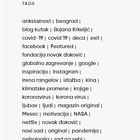
TAGS
anksioznost
beograd
blog kutak
Bojana Krkeljić
covid-19
covid 19
deca
exit
facebook
Featured
fondacija novak đoković
globalno zagrevanje
google
inspiracija
instagram
irena rangelov
izložba
kina
klimatske promene
knjige
koronavirus
korona virus
ljubav
ljudi
magazin original
Mesec
motivacija
NASA
netflix
novak đoković
novi sad
original
pandemija
psihologija
rad na sebi