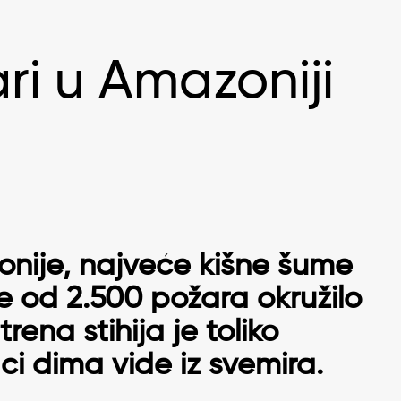
ri u Amazoniji
nije, najveće kišne šume
še od 2.500 požara okružilo
rena stihija je toliko
ci dima vide iz svemira.