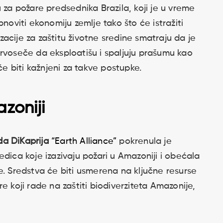
 za požare predsednika Brazila, koji je u vreme
viti ekonomiju zemlje tako što će istražiti
acije za zaštitu životne sredine smatraju da je
rvoseče da eksploatišu i spaljuju prašumu kao
će biti kažnjeni za takve postupke.
zoniji
a DiKaprija
“Earth Alliance”
pokrenula je
dica koje izazivaju požari u Amazoniji i obećala
e. Sredstva će biti usmerena na ključne resurse
e koji rade na zaštiti biodiverziteta Amazonije,