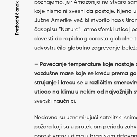
poznajemo, jer Amazonija ne stvara samo
Kretanje
Prethodni članak
koje nismo ni svesni da postoje. Njeno 
Južne Amerike već bi stvorilo haos širo
članaka
časopisu “Nature”, atmosferski uticaj
dovesti do rapidnog porasta globalne te
udvostručilo globalno zagrevanje belež
– Povećanje temperature koje nastaje zb
vazdušne mase koje se kreću prema gore
strujanje i kreću se u različitim smer
uticao na klimu u nekim od najvažnijih s
svetski naučnici.
Nedavno su uznemirujući satelitski sni
požara koji su u proteklom periodu zahv
porast vatre i dima u brazilskim držav