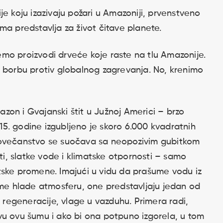
e koju izazivaju požari u Amazoniji, prvenstveno
ma predstavlja za život čitave planete.
mo proizvodi drveće koje raste na tlu Amazonije.
a borbu protiv globalnog zagrevanja. No, krenimo
on i Gvajanski štit u Južnoj Americi – brzo
5. godine izgubljeno je skoro 6.000 kvadratnih
čovečanstvo se suočava sa neopozivim gubitkom
sti, slatke vode i klimatske otpornosti – samo
tske promene. Imajući u vidu da prašume vodu iz
ime hlade atmosferu, one predstavljaju jedan od
i regeneracije, vlage u vazduhu. Primera radi,
itavu ovu šumu i ako bi ona potpuno izgorela, u tom