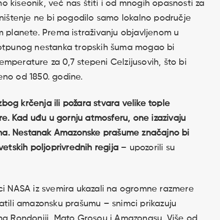
 kiseonik, već nas štiti i od mnogih opasnosti za
uništenje ne bi pogodilo samo lokalno područje
m planete. Prema istraživanju objavljenom u
 potpunog nestanka tropskih šuma mogao bi
mperature za 0,7 stepeni Celzijusovih, što bi
eno od 1850. godine.
og krčenja ili požara stvara velike tople
. Kad uđu u gornju atmosferu, one izazivaju
ovima. Nestanak Amazonske prašume značajno bi
vetskih poljoprivrednih regija
– upozorili su
mci NASA iz svemira ukazali na ogromne razmere
atili amazonsku prašumu – snimci prikazuju
ama Rondoniji, Mato Grosou i Amazonasu. Više od