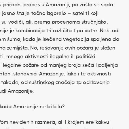
 prirodni proces u Amazoniji, pa zašto se sada
jasno šta je tačno izgorelo – sateliti koji
i su vodiči, ali, prema procenama stručnjaka,
je je kombinacija tri različita tipa vatre. Neki od
em šuma, kada je isečena vegetacija spaljena da
edna zemljišta. No, rešavanje ovih požara je složen
ti, mnoge aktivnosti ilegalne ili politički
e ilegalne požare od manjeg broja seča i paljenja
ohtoni stanovnici Amazonije. Iako i te aktivnosti
 takođe, od suštinskog značaja za održavanje
judi Amazonije.
 kada Amazonije ne bi bilo?
fom neviđenih razmera, ali i krajem ere kakvu