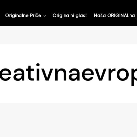
Originalne Priče
Originalni glas!
Naša ORIGINALna 
toggle
child
menu