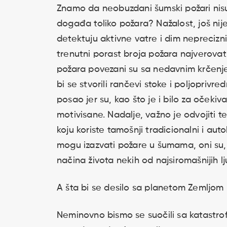
Znamo da neobuzdani šumski požari nisu
događa toliko požara? Nažalost, još nije 
detektuju aktivne vatre i dim neprecizn
trenutni porast broja požara najverovatni
požara povezani su sa nedavnim krčenj
bi se stvorili rančevi stoke i poljoprivr
posao jer su, kao što je i bilo za očekiva
motivisane. Nadalje, važno je odvojiti t
koju koriste tamošnji tradicionalni i aut
mogu izazvati požare u šumama, oni su,
načina života nekih od najsiromašnijih l
A šta bi se desilo sa planetom Zemljom
Neminovno bismo se suočili sa katastro