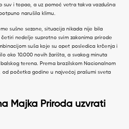
o suv i topao, a uz pomoć vetra takva vazdušna
 potpuno narušila klimu.
me sušne sezone, situacija nikada nije bila
ć četiri nedelje suprotno svim zakonima prirode
ombinacijom suša koje su opet posledica krčenja i
vilo oko 10.000 novih žarišta, a svakog minuta
dbalskog terena. Prema brazilskom Nacionalnom
E), od početka godine u najvećoj prašumi sveta
a Majka Priroda uzvrati