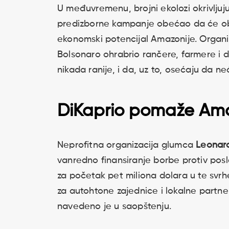
U međuvremenu, brojni ekolozi okrivljuju
predizborne kampanje obećao da će obno
ekonomski potencijal Amazonije. Organiz
Bolsonaro ohrabrio rančere, farmere i d
nikada ranije, i da, uz to, osećaju da ne
DiKaprio pomaže Ama
Neprofitna organizacija glumca
Leonard
vanredno finansiranje borbe protiv posle
za početak pet miliona dolara u te svrh
za autohtone zajednice i lokalne partner
navedeno je u saopštenju.