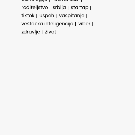
roditeljstvo
srbija
startap
tiktok
uspeh
vaspitanje
veštačka inteligencija
viber
zdravlje
život