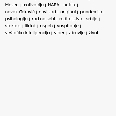
Mesec
motivacija
NASA
netflix
novak đoković
novi sad
original
pandemija
psihologija
rad na sebi
roditeljstvo
srbija
startap
tiktok
uspeh
vaspitanje
veštačka inteligencija
viber
zdravlje
život