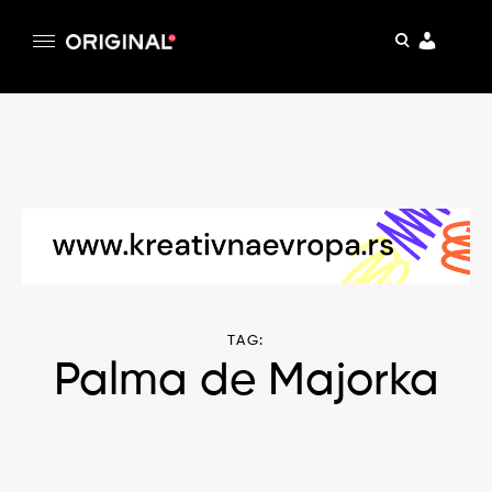
pretraga
Original
Original magazin
Skip
to
content
TAG:
Palma de Majorka