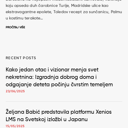
koju opseda duh čarobnice Turije, Madridske ulice kao
ekstravagantne epolete, Toledov recept za sunčanicu, Palmu
u kostimu terakote…
PROČITAJ VIŠE
RECENT POSTS
Kako jedan otac i vizionar menja svet
nekretnina: Izgradnja dobrog doma i
odgajanje deteta počinju čvrstim temeljem
23/06/2025
Željana Babić predstavila platformu Xenios
LMS na Svetskoj izložbi u Japanu
15/05/2025