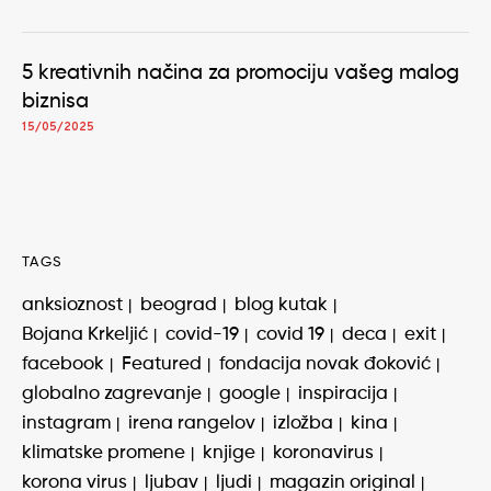
5 kreativnih načina za promociju vašeg malog
biznisa
15/05/2025
TAGS
anksioznost
beograd
blog kutak
Bojana Krkeljić
covid-19
covid 19
deca
exit
facebook
Featured
fondacija novak đoković
globalno zagrevanje
google
inspiracija
instagram
irena rangelov
izložba
kina
klimatske promene
knjige
koronavirus
korona virus
ljubav
ljudi
magazin original