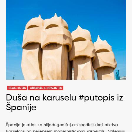
BLOG KUTAK
ORIGINAL & SERVANTES
Duša na karuselu #putopis iz
Španije
Španija je atlas za hiljadugodišnju ekspediciju koji otkriva
Barselonu na nejlepšem modernističkomi karnevalu, Valensiju