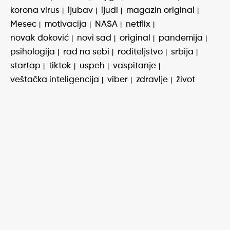
korona virus
ljubav
ljudi
magazin original
Mesec
motivacija
NASA
netflix
novak đoković
novi sad
original
pandemija
psihologija
rad na sebi
roditeljstvo
srbija
startap
tiktok
uspeh
vaspitanje
veštačka inteligencija
viber
zdravlje
život