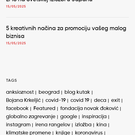
15/05/2025
5 kreativnih načina za promociju vašeg malog
biznisa
15/05/2025
TAGS
anksioznost
beograd
blog kutak
Bojana Krkeljić
covid-19
covid 19
deca
exit
facebook
Featured
fondacija novak đoković
globalno zagrevanje
google
inspiracija
instagram
irena rangelov
izložba
kina
klimatske promene
knjige
koronavirus