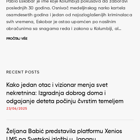
Pablo Eskobar je ime koje Kolumbija pokušava da zaboravi
poslednjih 30 godina. Osnivač medeljinskog narko kartela
osamdesetih godina i jedan od najozloglašenijih kriminalaca
svih vremena, Eskobar je ostao upamćen po nasilnim
obračunima sa snagama reda i zakona u Kolumbiji, al…
PROČITAJ VIŠE
RECENT POSTS
Kako jedan otac i vizionar menja svet
nekretnina: Izgradnja dobrog doma i
odgajanje deteta počinju čvrstim temeljem
23/06/2025
Željana Babić predstavila platformu Xenios
LMS na Svetskoj izložbi u Japanu