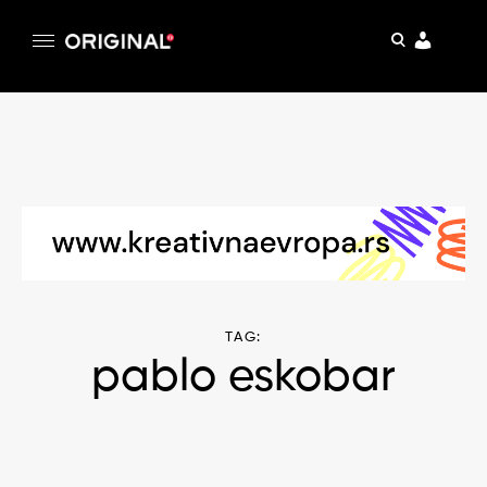
pretraga
Original
Original magazin
Skip
to
content
TAG:
pablo eskobar