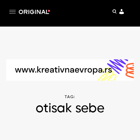
pretraga
Original
Original magazin
Skip
to
content
TAG:
otisak sebe