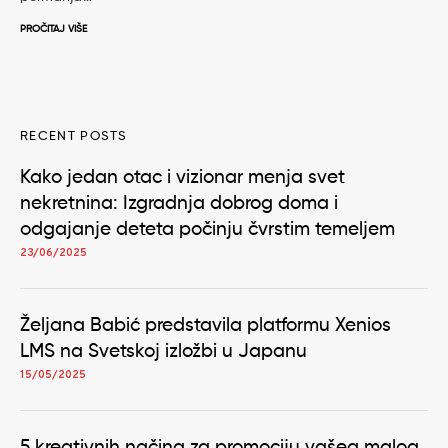
PROČITAJ VIŠE
RECENT POSTS
Kako jedan otac i vizionar menja svet
nekretnina: Izgradnja dobrog doma i
odgajanje deteta počinju čvrstim temeljem
23/06/2025
Željana Babić predstavila platformu Xenios
LMS na Svetskoj izložbi u Japanu
15/05/2025
5 kreativnih načina za promociju vašeg malog