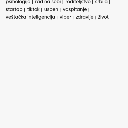
psihologija
rad na sebi
roditeljstvo
srbija
startap
tiktok
uspeh
vaspitanje
veštačka inteligencija
viber
zdravlje
život