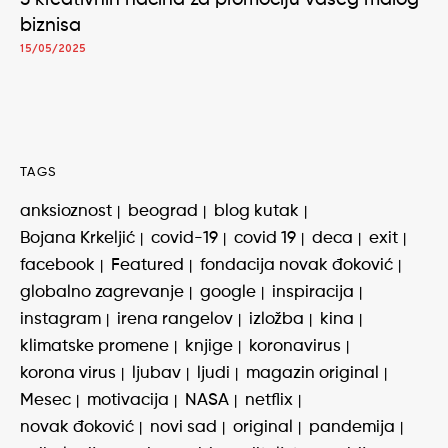
biznisa
15/05/2025
TAGS
anksioznost
beograd
blog kutak
Bojana Krkeljić
covid-19
covid 19
deca
exit
facebook
Featured
fondacija novak đoković
globalno zagrevanje
google
inspiracija
instagram
irena rangelov
izložba
kina
klimatske promene
knjige
koronavirus
korona virus
ljubav
ljudi
magazin original
Mesec
motivacija
NASA
netflix
novak đoković
novi sad
original
pandemija