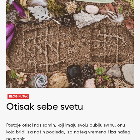
BLOG KUTAK
Otisak sebe svetu
Postoje otisci nas samih, koji imaju svoju dublju svrhu, onu
koja bridi iza naših pogleda, iza našeg vremena i iza našeg
poimanja…