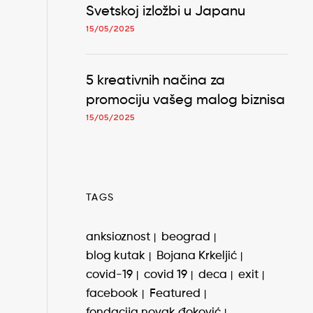
Svetskoj izložbi u Japanu
15/05/2025
5 kreativnih načina za
promociju vašeg malog biznisa
15/05/2025
TAGS
anksioznost
beograd
blog kutak
Bojana Krkeljić
covid-19
covid 19
deca
exit
facebook
Featured
fondacija novak đoković