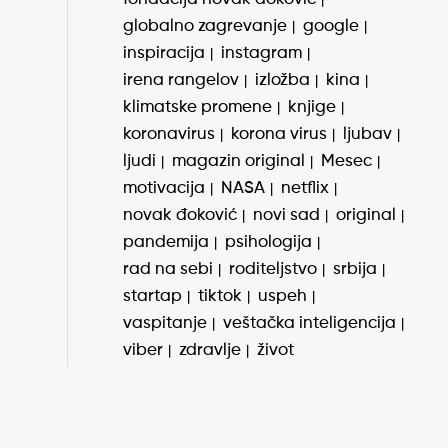
globalno zagrevanje
google
inspiracija
instagram
irena rangelov
izložba
kina
klimatske promene
knjige
koronavirus
korona virus
ljubav
ljudi
magazin original
Mesec
motivacija
NASA
netflix
novak đoković
novi sad
original
pandemija
psihologija
rad na sebi
roditeljstvo
srbija
startap
tiktok
uspeh
vaspitanje
veštačka inteligencija
viber
zdravlje
život