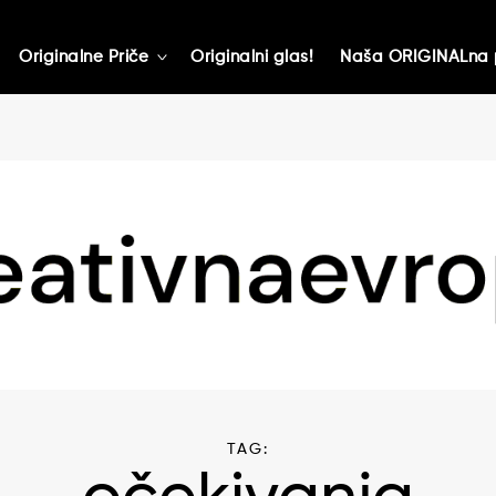
Originalne Priče
Originalni glas!
Naša ORIGINALna 
toggle
child
menu
TAG: