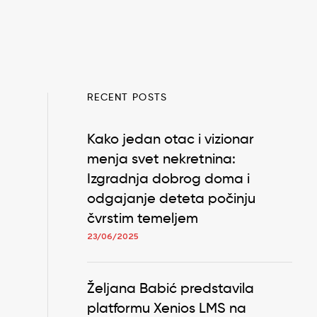
RECENT POSTS
Kako jedan otac i vizionar
menja svet nekretnina:
Izgradnja dobrog doma i
odgajanje deteta počinju
čvrstim temeljem
23/06/2025
Željana Babić predstavila
platformu Xenios LMS na