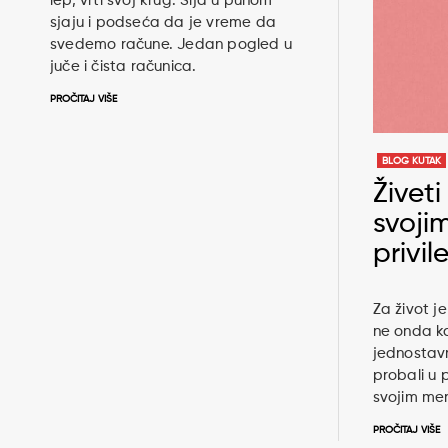
lep, vrti svoj krug. Sija u punom
sjaju i podseća da je vreme da
svedemo račune. Jedan pogled u
juče i čista računica.
PROČITAJ VIŠE
BLOG KUTAK
Živeti
svoji
privil
Za život j
ne onda ka
jednostavno
probali u p
svojim meri
PROČITAJ VIŠE