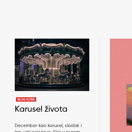
BLOG KUTAK
Karusel života
Decembar kao karusel, sladak i