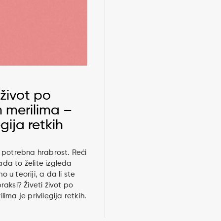
 život po
m merilima –
egija retkih
e potrebna hrabrost. Reći
da to želite izgleda
 u teoriji, a da li ste
raksi? Živeti život po
lima je privilegija retkih.