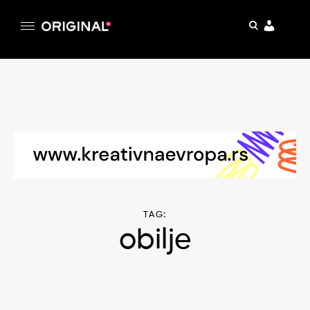
pretraga
Original
Original magazin
Skip
to
content
TAG:
obilje