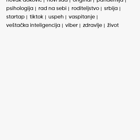
novak đoković
novi sad
original
pandemija
psihologija
rad na sebi
roditeljstvo
srbija
startap
tiktok
uspeh
vaspitanje
veštačka inteligencija
viber
zdravlje
život