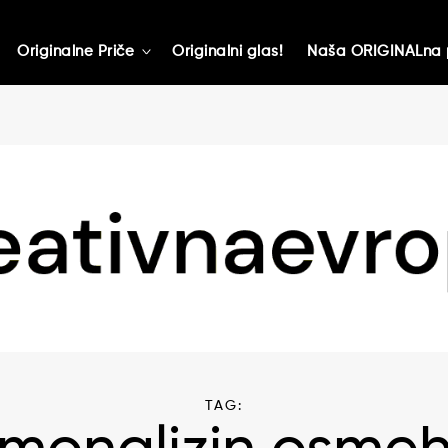
Originalne Priče
Originalni glas!
Naša ORIGINALna 
toggle
child
menu
TAG: