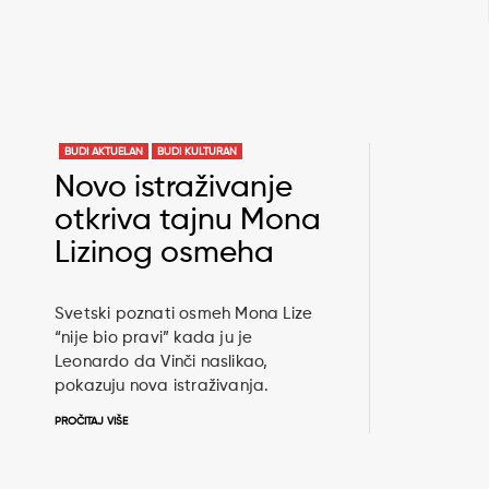
BUDI AKTUELAN
BUDI KULTURAN
Novo istraživanje
otkriva tajnu Mona
Lizinog osmeha
Svetski poznati osmeh Mona Lize
“nije bio pravi” kada ju je
Leonardo da Vinči naslikao,
pokazuju nova istraživanja.
PROČITAJ VIŠE