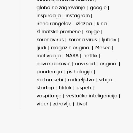
globalno zagrevanje
google
inspiracija
instagram
irena rangelov
izložba
kina
klimatske promene
knjige
koronavirus
korona virus
ljubav
ljudi
magazin original
Mesec
motivacija
NASA
netflix
novak đoković
novi sad
original
pandemija
psihologija
rad na sebi
roditeljstvo
srbija
startap
tiktok
uspeh
vaspitanje
veštačka inteligencija
viber
zdravlje
život