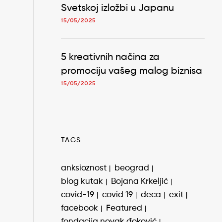
Svetskoj izložbi u Japanu
15/05/2025
5 kreativnih načina za
promociju vašeg malog biznisa
15/05/2025
TAGS
anksioznost
beograd
blog kutak
Bojana Krkeljić
covid-19
covid 19
deca
exit
facebook
Featured
fondacija novak đoković