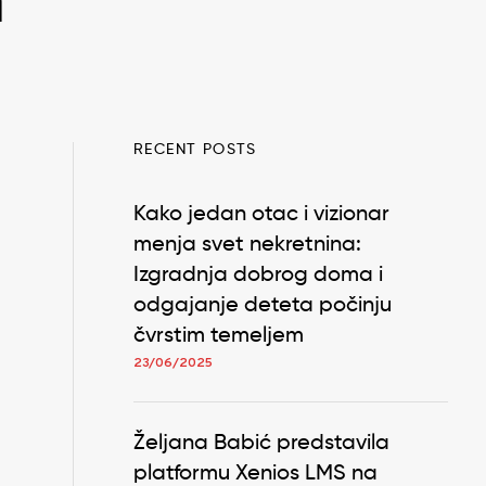
h
RECENT POSTS
Kako jedan otac i vizionar
menja svet nekretnina:
Izgradnja dobrog doma i
odgajanje deteta počinju
čvrstim temeljem
23/06/2025
Željana Babić predstavila
platformu Xenios LMS na