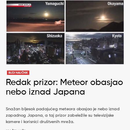
BUDI NAUČNIK
Redak prizor: Meteor obasjao
nebo iznad Japana
Snažan bljesak padajućeg meteora obasjao je nebo iznad
zapadnog Japana, a taj prizor zabeležile su televizijske
kamere i korisnici društvenih mreža.