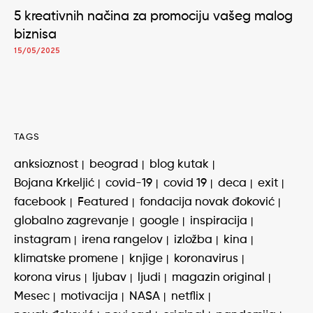
5 kreativnih načina za promociju vašeg malog
biznisa
15/05/2025
TAGS
anksioznost
beograd
blog kutak
Bojana Krkeljić
covid-19
covid 19
deca
exit
facebook
Featured
fondacija novak đoković
globalno zagrevanje
google
inspiracija
instagram
irena rangelov
izložba
kina
klimatske promene
knjige
koronavirus
korona virus
ljubav
ljudi
magazin original
Mesec
motivacija
NASA
netflix