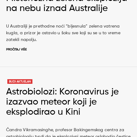
na nebu iznad Australije
U Australiji je prethodne noći “bljesnula” zelena vatrena
kugla, a prizor je ostavio u šoku sve koji su se u to vreme
zatekli napolju.
PROČITAJ VIŠE
BUDI AKTUELAN
Astrobiolozi: Koronavirus je
izazvao meteor koji je
eksplodirao u Kini
Čandra Vikramasinghe, profesor Bakingemskog centra za
astrobiologiju tvrdi da je eksplozivni meteor oslobodio čestice