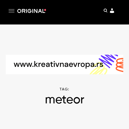
pretraga
Original
Original magazin
Skip
to
content
TAG:
meteor