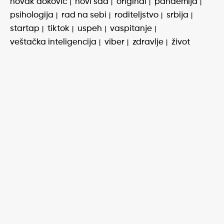
novak đoković
novi sad
original
pandemija
psihologija
rad na sebi
roditeljstvo
srbija
startap
tiktok
uspeh
vaspitanje
veštačka inteligencija
viber
zdravlje
život