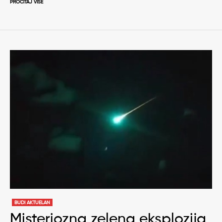
PROČITAJ VIŠE
BUDI AKTUELAN
Misteriozna zelena eksplozija