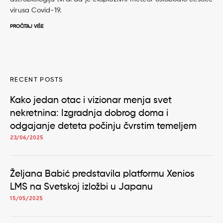
virusa Covid-19.
PROČITAJ VIŠE
RECENT POSTS
Kako jedan otac i vizionar menja svet
nekretnina: Izgradnja dobrog doma i
odgajanje deteta počinju čvrstim temeljem
23/06/2025
Željana Babić predstavila platformu Xenios
LMS na Svetskoj izložbi u Japanu
15/05/2025