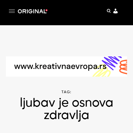
pretraga
Original
Original magazin
Skip
to
content
TAG:
ljubav je osnova
zdravlja