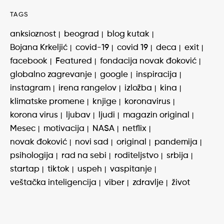
TAGS
anksioznost
beograd
blog kutak
Bojana Krkeljić
covid-19
covid 19
deca
exit
facebook
Featured
fondacija novak đoković
globalno zagrevanje
google
inspiracija
instagram
irena rangelov
izložba
kina
klimatske promene
knjige
koronavirus
korona virus
ljubav
ljudi
magazin original
Mesec
motivacija
NASA
netflix
novak đoković
novi sad
original
pandemija
psihologija
rad na sebi
roditeljstvo
srbija
startap
tiktok
uspeh
vaspitanje
veštačka inteligencija
viber
zdravlje
život