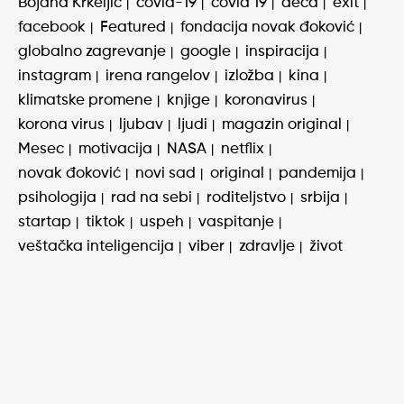
Bojana Krkeljić
covid-19
covid 19
deca
exit
facebook
Featured
fondacija novak đoković
globalno zagrevanje
google
inspiracija
instagram
irena rangelov
izložba
kina
klimatske promene
knjige
koronavirus
korona virus
ljubav
ljudi
magazin original
Mesec
motivacija
NASA
netflix
novak đoković
novi sad
original
pandemija
psihologija
rad na sebi
roditeljstvo
srbija
startap
tiktok
uspeh
vaspitanje
veštačka inteligencija
viber
zdravlje
život