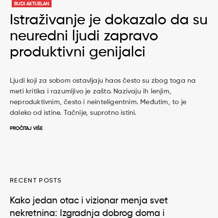
BUDI AKTUELAN
Istraživanje je dokazalo da su
neuredni ljudi zapravo
produktivni genijalci
Ljudi koji za sobom ostavljaju haos često su zbog toga na
meti kritika i razumljivo je zašto. Nazivaju ih lenjim,
neproduktivnim, često i neinteligentnim. Međutim, to je
daleko od istine. Tačnije, suprotno istini.
PROČITAJ VIŠE
RECENT POSTS
Kako jedan otac i vizionar menja svet
nekretnina: Izgradnja dobrog doma i