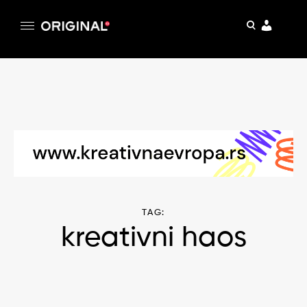
pretraga
Original
Original magazin
Skip
to
content
TAG:
kreativni haos