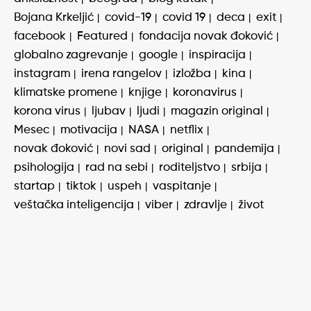
Bojana Krkeljić
covid-19
covid 19
deca
exit
facebook
Featured
fondacija novak đoković
globalno zagrevanje
google
inspiracija
instagram
irena rangelov
izložba
kina
klimatske promene
knjige
koronavirus
korona virus
ljubav
ljudi
magazin original
Mesec
motivacija
NASA
netflix
novak đoković
novi sad
original
pandemija
psihologija
rad na sebi
roditeljstvo
srbija
startap
tiktok
uspeh
vaspitanje
veštačka inteligencija
viber
zdravlje
život