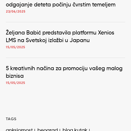
odgajanje deteta počinju čvrstim temeljem
23/06/2025
Željana Babić predstavila platformu Xenios
LMS na Svetskoj izložbi u Japanu
15/05/2025
5 kreativnih načina za promociju vašeg malog
biznisa
15/05/2025
TAGS
anksioznost
beograd
blog kutak