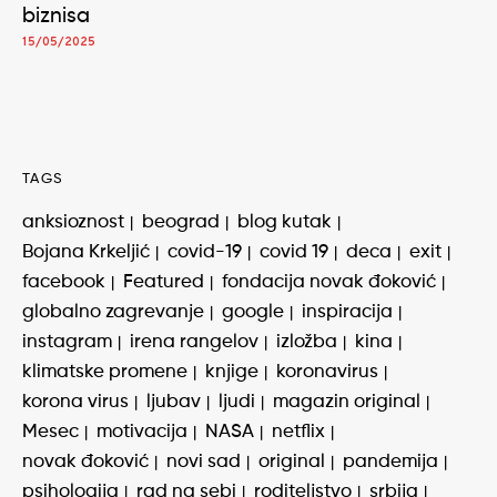
biznisa
15/05/2025
TAGS
anksioznost
beograd
blog kutak
Bojana Krkeljić
covid-19
covid 19
deca
exit
facebook
Featured
fondacija novak đoković
globalno zagrevanje
google
inspiracija
instagram
irena rangelov
izložba
kina
klimatske promene
knjige
koronavirus
korona virus
ljubav
ljudi
magazin original
Mesec
motivacija
NASA
netflix
novak đoković
novi sad
original
pandemija
psihologija
rad na sebi
roditeljstvo
srbija