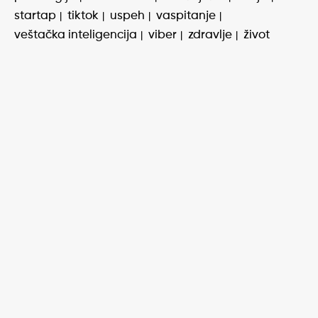
startap
tiktok
uspeh
vaspitanje
veštačka inteligencija
viber
zdravlje
život