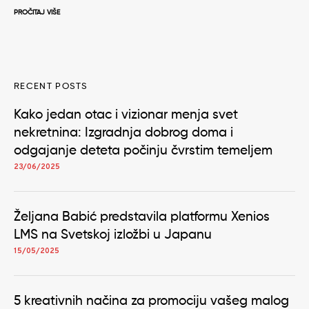
PROČITAJ VIŠE
RECENT POSTS
Kako jedan otac i vizionar menja svet
nekretnina: Izgradnja dobrog doma i
odgajanje deteta počinju čvrstim temeljem
23/06/2025
Željana Babić predstavila platformu Xenios
LMS na Svetskoj izložbi u Japanu
15/05/2025
5 kreativnih načina za promociju vašeg malog