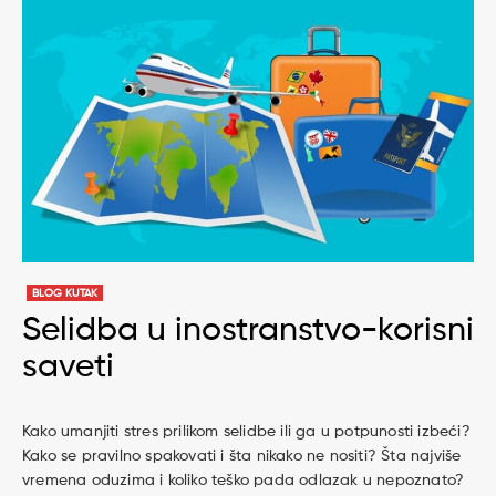
BLOG KUTAK
Selidba u inostranstvo-korisni
saveti
Kako umanjiti stres prilikom selidbe ili ga u potpunosti izbeći?
Kako se pravilno spakovati i šta nikako ne nositi? Šta najviše
vremena oduzima i koliko teško pada odlazak u nepoznato?