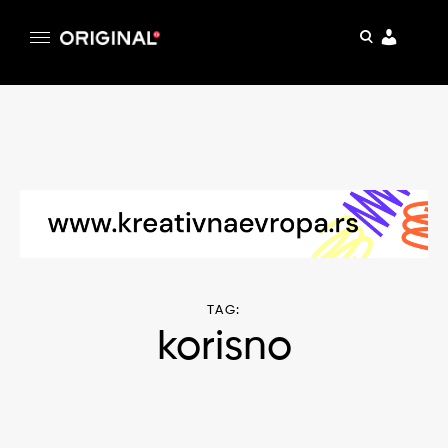
pretraga
Original
Original magazin
Skip
to
content
TAG:
korisno