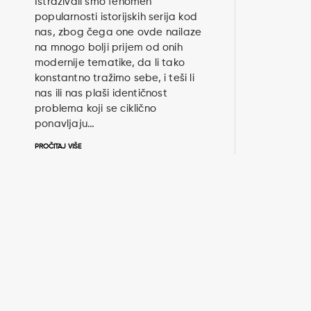
Istraživali smo fenomen
popularnosti istorijskih serija kod
nas, zbog čega one ovde nailaze
na mnogo bolji prijem od onih
modernije tematike, da li tako
konstantno tražimo sebe, i teši li
nas ili nas plaši identičnost
problema koji se ciklično
ponavljaju…
PROČITAJ VIŠE