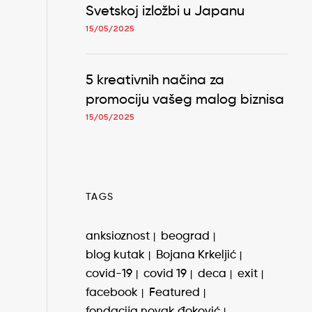
Svetskoj izložbi u Japanu
15/05/2025
5 kreativnih načina za
promociju vašeg malog biznisa
15/05/2025
TAGS
anksioznost
beograd
blog kutak
Bojana Krkeljić
covid-19
covid 19
deca
exit
facebook
Featured
fondacija novak đoković