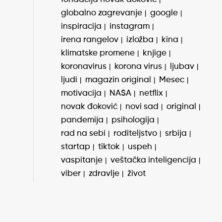
globalno zagrevanje
google
inspiracija
instagram
irena rangelov
izložba
kina
klimatske promene
knjige
koronavirus
korona virus
ljubav
ljudi
magazin original
Mesec
motivacija
NASA
netflix
novak đoković
novi sad
original
pandemija
psihologija
rad na sebi
roditeljstvo
srbija
startap
tiktok
uspeh
vaspitanje
veštačka inteligencija
viber
zdravlje
život