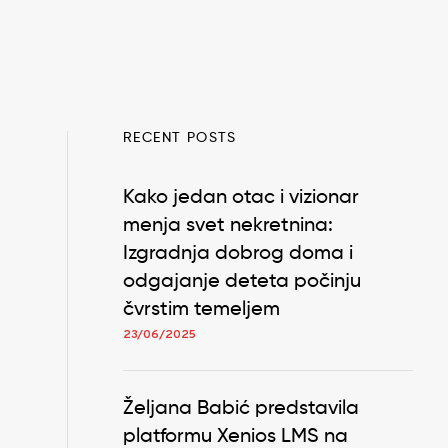
RECENT POSTS
Kako jedan otac i vizionar
menja svet nekretnina:
Izgradnja dobrog doma i
odgajanje deteta počinju
čvrstim temeljem
23/06/2025
Željana Babić predstavila
platformu Xenios LMS na