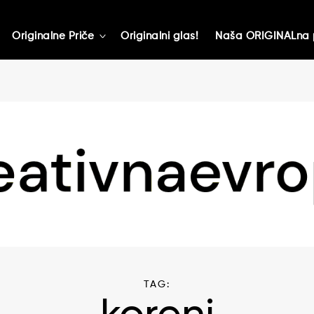
Originalne Priče
Originalni glas!
Naša ORIGINALna 
toggle
child
menu
TAG: