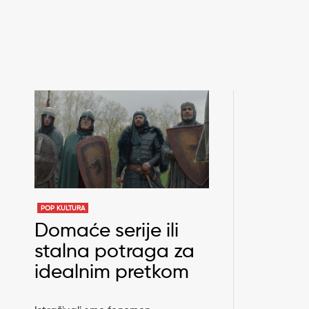
POP KULTURA
Domaće serije ili
stalna potraga za
idealnim pretkom