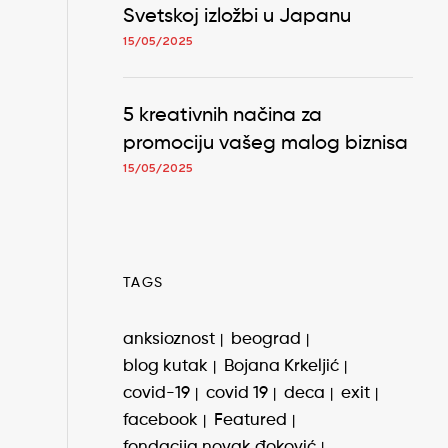
Svetskoj izložbi u Japanu
15/05/2025
5 kreativnih načina za
promociju vašeg malog biznisa
15/05/2025
TAGS
anksioznost
beograd
blog kutak
Bojana Krkeljić
covid-19
covid 19
deca
exit
facebook
Featured
fondacija novak đoković