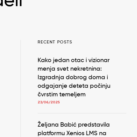
eli
RECENT POSTS
Kako jedan otac i vizionar
menja svet nekretnina:
Izgradnja dobrog doma i
odgajanje deteta počinju
čvrstim temeljem
23/06/2025
Željana Babić predstavila
platformu Xenios LMS na