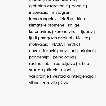
globalno zagrevanje
google
inspiracija
instagram
irena rangelov
izložba
kina
klimatske promene
knjige
koronavirus
korona virus
ljubav
ljudi
magazin original
Mesec
motivacija
NASA
netflix
novak đoković
novi sad
original
pandemija
psihologija
rad na sebi
roditeljstvo
srbija
startap
tiktok
uspeh
vaspitanje
veštačka inteligencija
viber
zdravlje
život