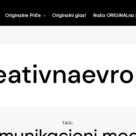
Originalne Priče
Originalni glas!
Naša ORIGINALna 
toggle
child
menu
TAG: