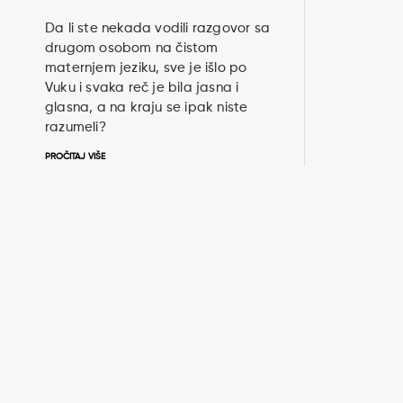
Da li ste nekada vodili razgovor sa
drugom osobom na čistom
maternjem jeziku, sve je išlo po
Vuku i svaka reč je bila jasna i
glasna, a na kraju se ipak niste
razumeli?
PROČITAJ VIŠE