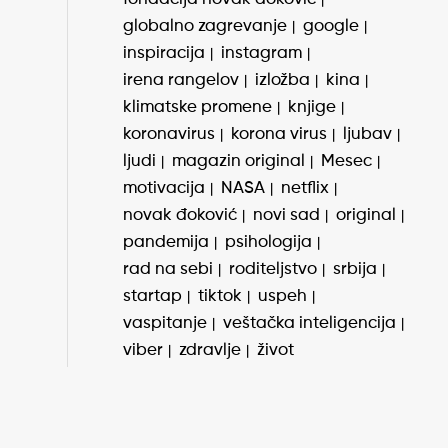
globalno zagrevanje
google
inspiracija
instagram
irena rangelov
izložba
kina
klimatske promene
knjige
koronavirus
korona virus
ljubav
ljudi
magazin original
Mesec
motivacija
NASA
netflix
novak đoković
novi sad
original
pandemija
psihologija
rad na sebi
roditeljstvo
srbija
startap
tiktok
uspeh
vaspitanje
veštačka inteligencija
viber
zdravlje
život