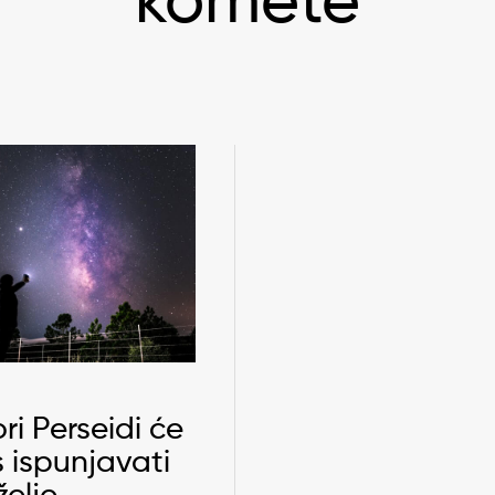
komete
ri Perseidi će
 ispunjavati