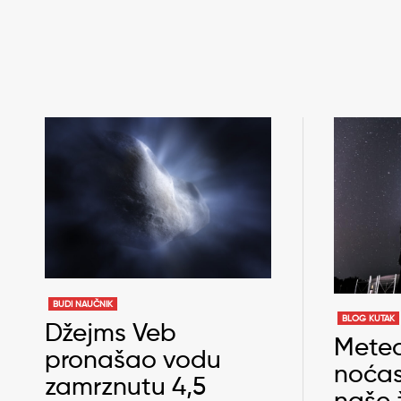
BUDI NAUČNIK
BLOG KUTAK
Džejms Veb
Meteo
pronašao vodu
noćas
zamrznutu 4,5