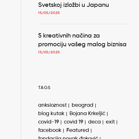
Svetskoj izložbi u Japanu
15/05/2025
5 kreativnih načina za
promociju vašeg malog biznisa
15/05/2025
TAGS
anksioznost
beograd
blog kutak
Bojana Krkeljić
covid-19
covid 19
deca
exit
facebook
Featured
fondacija novak đoković