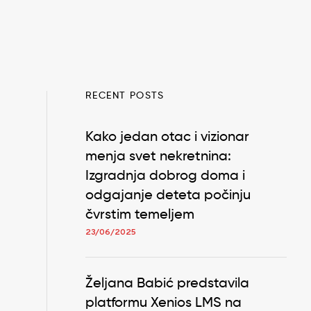
RECENT POSTS
Kako jedan otac i vizionar
menja svet nekretnina:
Izgradnja dobrog doma i
odgajanje deteta počinju
čvrstim temeljem
23/06/2025
Željana Babić predstavila
platformu Xenios LMS na