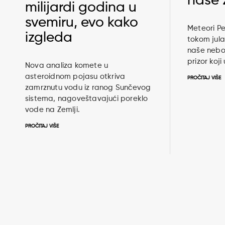
naše 
milijardi godina u
svemiru, evo kako
Meteori Pe
izgleda
tokom jula
naše nebo,
prizor koji
Nova analiza komete u
asteroidnom pojasu otkriva
PROČITAJ VIŠE
zamrznutu vodu iz ranog Sunčevog
sistema, nagoveštavajući poreklo
vode na Zemlji.
PROČITAJ VIŠE