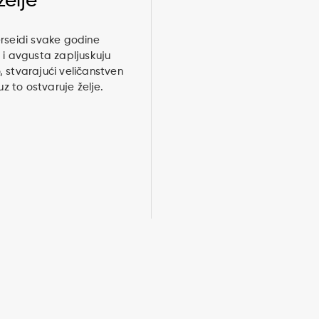
želje
rseidi svake godine
 i avgusta zapljuskuju
 stvarajući veličanstven
 uz to ostvaruje želje.