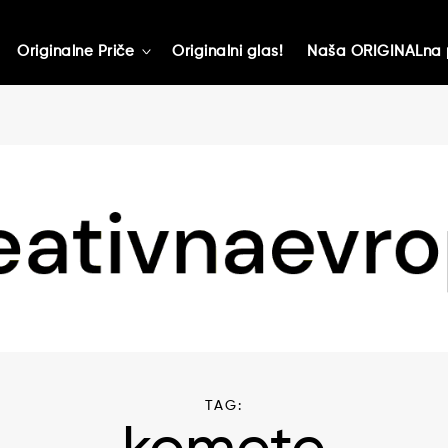
Originalne Priče
Originalni glas!
Naša ORIGINALna 
toggle
child
menu
TAG: