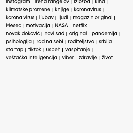
instagram
irena rangelov
izložba
kina
klimatske promene
knjige
koronavirus
korona virus
ljubav
ljudi
magazin original
Mesec
motivacija
NASA
netflix
novak đoković
novi sad
original
pandemija
psihologija
rad na sebi
roditeljstvo
srbija
startap
tiktok
uspeh
vaspitanje
veštačka inteligencija
viber
zdravlje
život