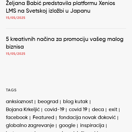
Željana Babić predstavila platformu Xenios
LMS na Svetskoj izložbi u Japanu
15/05/2025
5 kreativnih načina za promociju vašeg malog
biznisa
15/05/2025
TAGS
anksioznost
beograd
blog kutak
Bojana Krkeljić
covid-19
covid 19
deca
exit
facebook
Featured
fondacija novak đoković
globalno zagrevanje
google
inspiracija