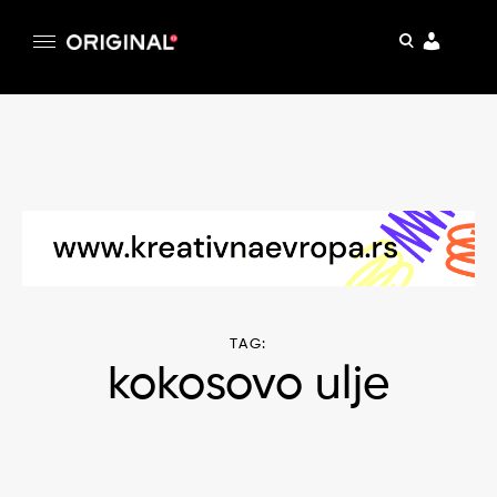
pretraga
Original
Original magazin
Skip
to
content
TAG:
kokosovo ulje