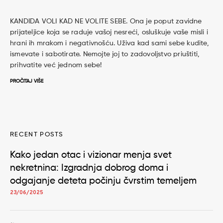
KANDIDA VOLI KAD NE VOLITE SEBE. Ona je poput zavidne
prijateljice koja se raduje vašoj nesreći, osluškuje vaše misli i
hrani ih mrakom i negativnošću. Uživa kad sami sebe kudite,
ismevate i sabotirate. Nemojte joj to zadovoljstvo priuštiti,
prihvatite već jednom sebe!
PROČITAJ VIŠE
RECENT POSTS
Kako jedan otac i vizionar menja svet
nekretnina: Izgradnja dobrog doma i
odgajanje deteta počinju čvrstim temeljem
23/06/2025