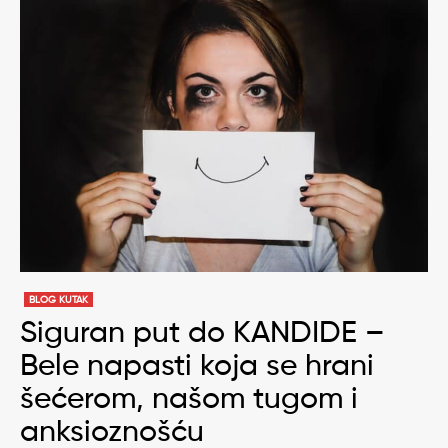
BLOG KUTAK
Siguran put do KANDIDE –
Bele napasti koja se hrani
šećerom, našom tugom i
anksioznošću