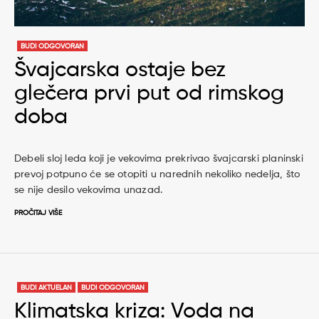
BUDI ODGOVORAN
Švajcarska ostaje bez
glečera prvi put od rimskog
doba
Debeli sloj leda koji je vekovima prekrivao švajcarski planinski
prevoj potpuno će se otopiti u narednih nekoliko nedelja, što
se nije desilo vekovima unazad.
PROČITAJ VIŠE
BUDI AKTUELAN
BUDI ODGOVORAN
Klimatska kriza: Voda na