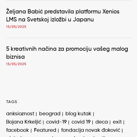
Željana Babić predstavila platformu Xenios
LMS na Svetskoj izložbi u Japanu
15/05/2025
5 kreativnih načina za promociju vašeg malog
biznisa
15/05/2025
TAGS
anksioznost
beograd
blog kutak
Bojana Krkeljić
covid-19
covid 19
deca
exit
facebook
Featured
fondacija novak đoković