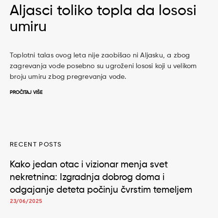
Aljasci toliko topla da lososi
umiru
Toplotni talas ovog leta nije zaobišao ni Aljasku, a zbog
zagrevanja vode posebno su ugroženi lososi koji u velikom
broju umiru zbog pregrevanja vode.
PROČITAJ VIŠE
RECENT POSTS
Kako jedan otac i vizionar menja svet
nekretnina: Izgradnja dobrog doma i
odgajanje deteta počinju čvrstim temeljem
23/06/2025