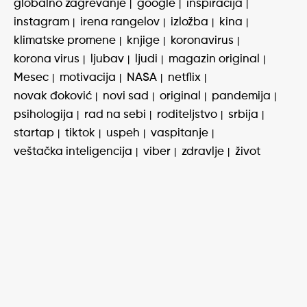
globalno zagrevanje
google
inspiracija
instagram
irena rangelov
izložba
kina
klimatske promene
knjige
koronavirus
korona virus
ljubav
ljudi
magazin original
Mesec
motivacija
NASA
netflix
novak đoković
novi sad
original
pandemija
psihologija
rad na sebi
roditeljstvo
srbija
startap
tiktok
uspeh
vaspitanje
veštačka inteligencija
viber
zdravlje
život