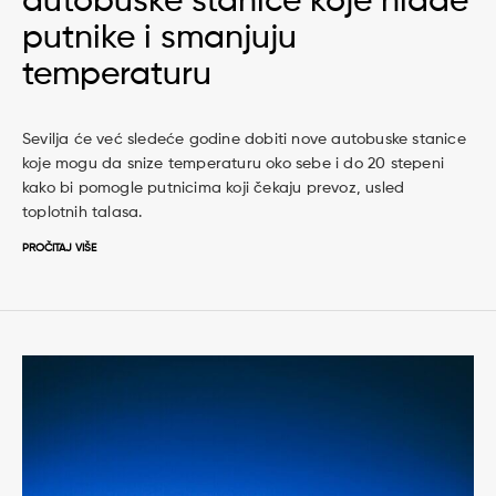
autobuske stanice koje hlade
putnike i smanjuju
temperaturu
Sevilja će već sledeće godine dobiti nove autobuske stanice
koje mogu da snize temperaturu oko sebe i do 20 stepeni
kako bi pomogle putnicima koji čekaju prevoz, usled
toplotnih talasa.
PROČITAJ VIŠE