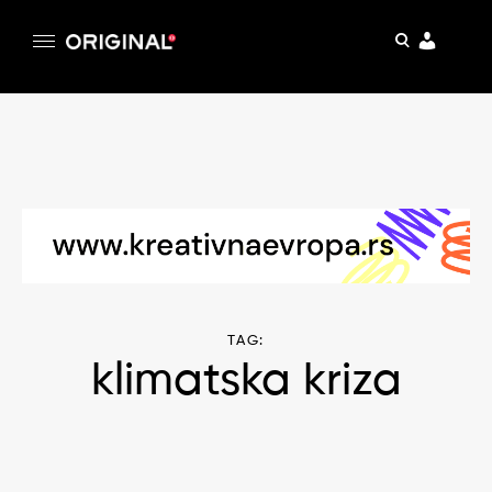
pretraga
Original
Original magazin
Skip
to
content
TAG:
klimatska kriza